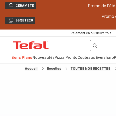
Promo de l'été
CERAMETE
Copier
Promo d
BBQETE26
Copier
Paiement en plusieurs fois
["Poêles
inox,
Accueil
Cake
Factory,
Tefal
Planchas,
Céramique..."]
Bons Plans
Nouveautés
Pizza Pronto
Couteaux Eversharp
P
Accueil
Recettes
TOUTES NOS RECETTES