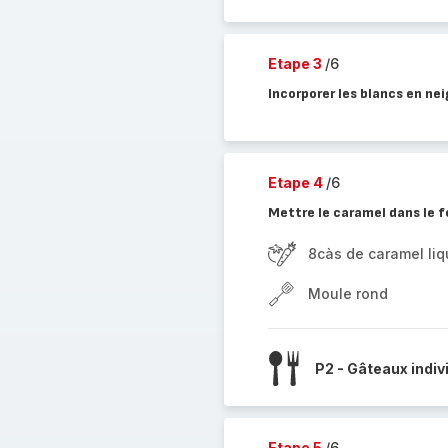
Etape 3
/6
Incorporer les blancs en ne
Etape 4
/6
Mettre le caramel dans le f
8càs de caramel liq
Moule rond
P2 - Gâteaux indiv
Etape 5
/6