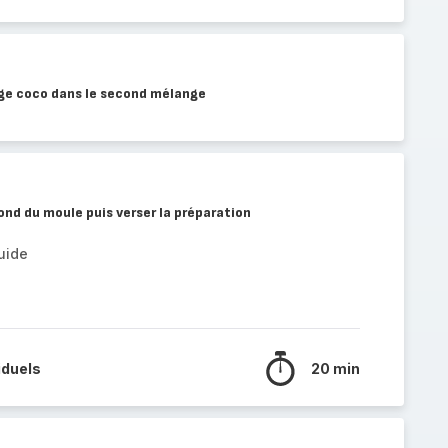
ige coco dans le second mélange
ond du moule puis verser la préparation
uide
iduels
20 min