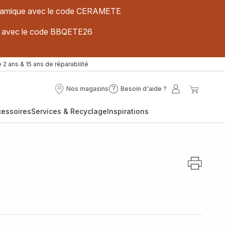
 céramique avec le code CERAMETE
ues avec le code BBQETE26
 2 ans & 15 ans de réparabilité
Nos magasins
Besoin d'aide ?
Nos
Besoin
Mon
Mon
magasins
d'aide
compte
panier
cessoires
Services & Recyclage
Inspirations
?