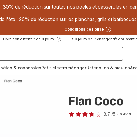
 : 30% de réduction sur toutes nos poêles et casseroles en
e l'été : 20% de réduction sur les planchas, grills et barbec
Conditions de l'offre
Livraison offerte* en 3 jours
90 jours pour changer d’avis
Garantie
oêles & casseroles
Petit électroménager
Ustensiles & moules
Ac
Flan Coco
Flan Coco
3.7
/5
-
5 Avis
ratings.3.7