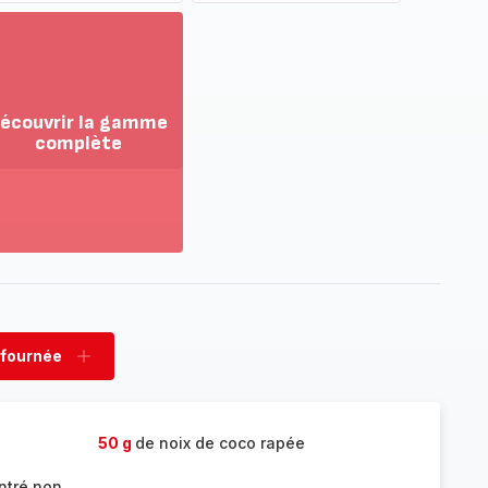
écouvrir la gamme
complète
ir
us...
couvrir
amme
mplète
 fournée
rimer
Ajouter
née
fournée
50 g
de noix de coco rapée
entré non