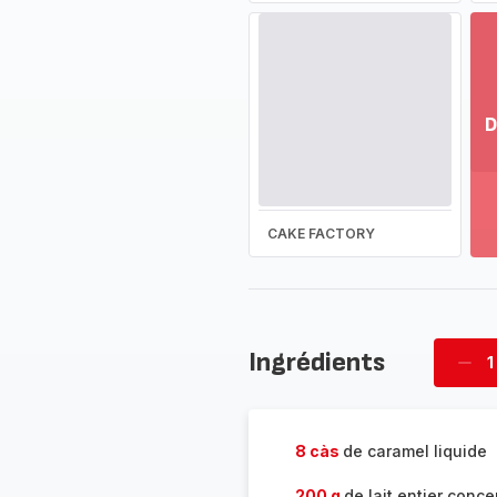
D
Vo
pl
-
Dé
CAKE FACTORY
la
g
co
-
Ingrédients
1
Supp
four
8 càs
de caramel liquide
200 g
de lait entier conc