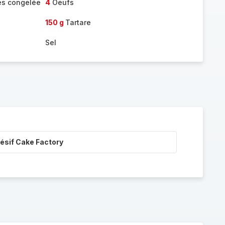
es congelée
4
Oeufs
150 g
Tartare
Sel
ésif Cake Factory