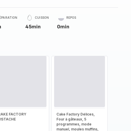
ÉPARATION
CUISSON
REPOS
n
45min
0min
CAKE FACTORY
Cake Factory Délices,
PISTACHE
Four à gâteaux, 5
programmes, mode
manuel, moules muffins,