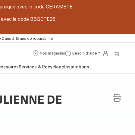
 céramique avec le code CERAMETE
ues avec le code BBQETE26
 2 ans & 15 ans de réparabilité
Nos magasins
Besoin d'aide ?
Nos
Besoin
Mon
Mon
magasins
d'aide
compte
panier
cessoires
Services & Recyclage
Inspirations
?
JULIENNE DE