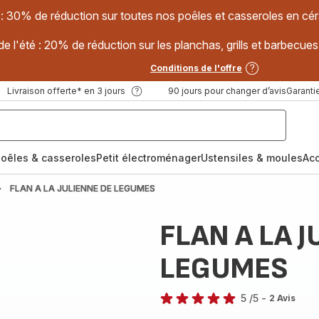
 : 30% de réduction sur toutes nos poêles et casseroles en
e l'été : 20% de réduction sur les planchas, grills et barbec
Conditions de l'offre
Livraison offerte* en 3 jours
90 jours pour changer d’avis
Garantie
oêles & casseroles
Petit électroménager
Ustensiles & moules
Ac
FLAN A LA JULIENNE DE LEGUMES
FLAN A LA 
LEGUMES
5
/5
-
2 Avis
Avis