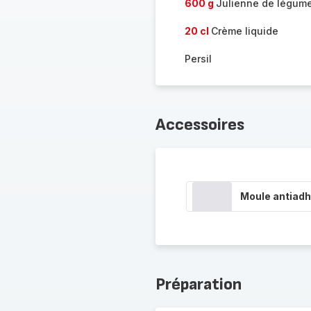
600 g
Julienne de légum
20 cl
Crème liquide
Persil
Accessoires
Moule antiadh
Préparation