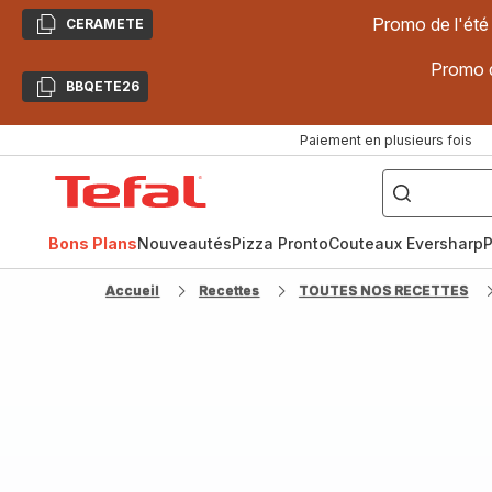
Promo de l'été
CERAMETE
Copier
Promo d
BBQETE26
Copier
Paiement en plusieurs fois
["Poêles
inox,
Accueil
Cake
Factory,
Tefal
Planchas,
Céramique..."]
Bons Plans
Nouveautés
Pizza Pronto
Couteaux Eversharp
P
Accueil
Recettes
TOUTES NOS RECETTES