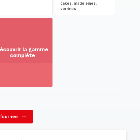
cakes, madeleines,
verrines
écouvrir la gamme
complète
ir
us...
couvrir
amme
mplète
 fournée
rimer
Ajouter
née
fournée