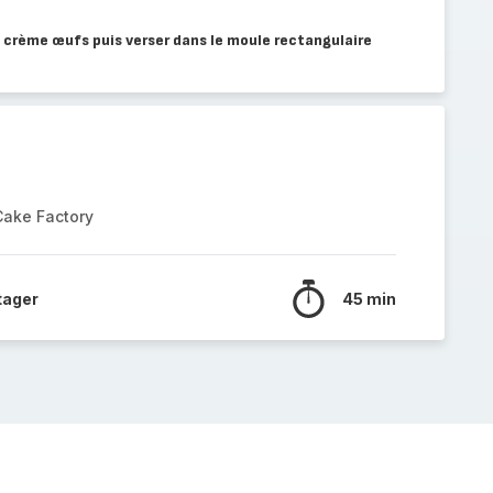
a crème œufs puis verser dans le moule rectangulaire
Cake Factory
tager
45 min