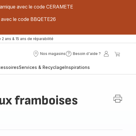
 céramique avec le code CERAMETE
ues avec le code BBQETE26
 2 ans & 15 ans de réparabilité
Nos magasins
Besoin d'aide ?
Nos
Besoin
Mon
Mon
magasins
d'aide
compte
panier
cessoires
Services & Recyclage
Inspirations
?
aux framboises