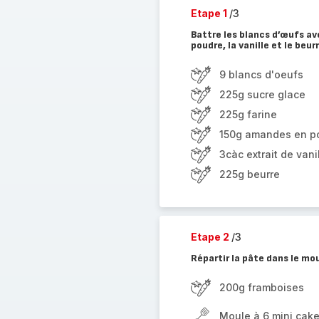
Etape 1
/3
Battre les blancs d’œufs ave
poudre, la vanille et le beu
9 blancs d'oeufs
225g sucre glace
225g farine
150g amandes en p
3càc extrait de vani
225g beurre
Etape 2
/3
Répartir la pâte dans le mo
200g framboises
Moule à 6 mini cak