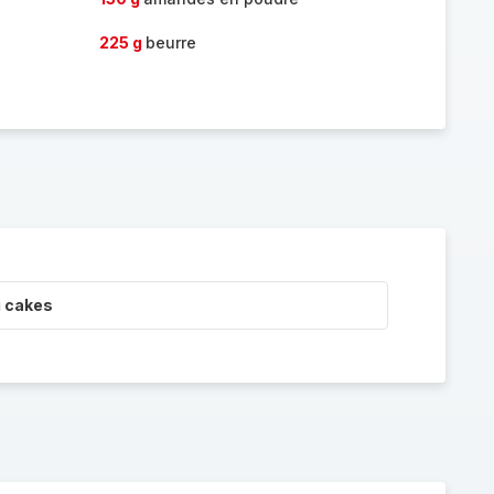
225 g
beurre
i cakes