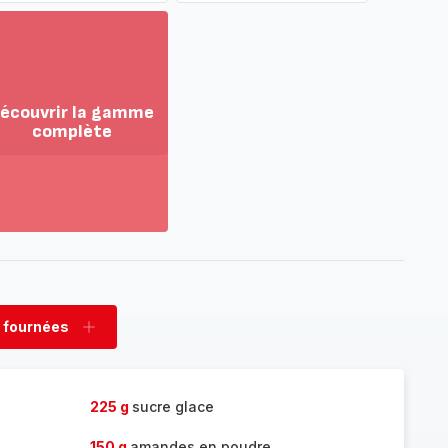
écouvrir la gamme
complète
ir
us...
couvrir
amme
mplète
 fournées
rimer
Ajouter
nées
fournées
225 g
sucre glace
150 g
amandes en poudre