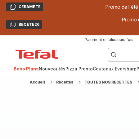
Promo de l'été
CERAMETE
Copier
Promo d
BBQETE26
Copier
Paiement en plusieurs fois
["Poêles
inox,
Accueil
Cake
Factory,
Tefal
Planchas,
Céramique..."]
Bons Plans
Nouveautés
Pizza Pronto
Couteaux Eversharp
P
Accueil
Recettes
TOUTES NOS RECETTES