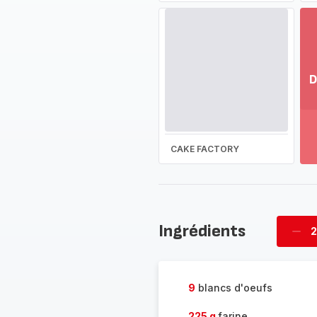
D
Vo
pl
-
Dé
CAKE FACTORY
la
g
co
-
Ingrédients
2
Supp
four
9
blancs d'oeufs
225 g
farine