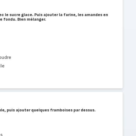
c le sucre glace. Puis ajouter la farine, les amandes en
rre fondu. Bien mélanger.
oudre
lle
ule, puis ajouter quelques framboises par dessus.
es