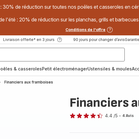
 : 30% de réduction sur toutes nos poêles et casseroles en
e l'été : 20% de réduction sur les planchas, grills et barbec
Conditions de l'offre
Livraison offerte* en 3 jours
90 jours pour changer d’avis
Garantie
oêles & casseroles
Petit électroménager
Ustensiles & moules
Ac
Financiers aux framboises
Financiers 
4.4
/5
-
4 Avis
ratings.4.4