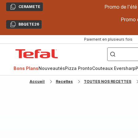
Promo de l'été
CERAMETE
Copier
Promo d
BBQETE26
Copier
Paiement en plusieurs fois
["Poêles
inox,
Accueil
Cake
Factory,
Tefal
Planchas,
Céramique..."]
Bons Plans
Nouveautés
Pizza Pronto
Couteaux Eversharp
P
Accueil
Recettes
TOUTES NOS RECETTES