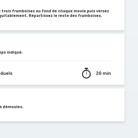
z trois framboises au fond de chaque moule puis versez
équitablement. Répartissez le reste des framboises.
ps indiqué.
iduels
26 min
is démoulez.