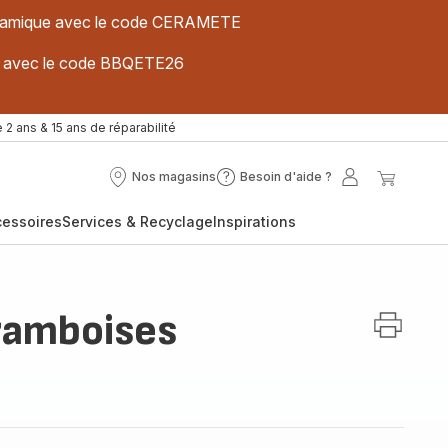
 céramique avec le code CERAMETE
ues avec le code BBQETE26
 2 ans & 15 ans de réparabilité
Nos magasins
Besoin d'aide ?
Nos
Besoin
Mon
Mon
magasins
d'aide
compte
panier
cessoires
Services & Recyclage
Inspirations
?
ramboises