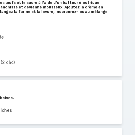
es œufs et le sucre à l'aide d'un batteur électrique
blanchisse et devienne mousseux. Ajoutez la crème en
angez la farine et la levure, incorporez-les au mélange
de
(2 càc)
boises.
aîches