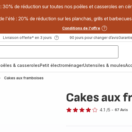
 : 30% de réduction sur toutes nos poêles et casseroles en
e l'été : 20% de réduction sur les planchas, grills et barbec
Conditions de l'offre
Livraison offerte* en 3 jours
90 jours pour changer d’avis
Garantie
oêles & casseroles
Petit électroménager
Ustensiles & moules
Ac
Cakes aux framboises
Cakes aux f
4.1
/5
-
67 Avis
ratings.4.1