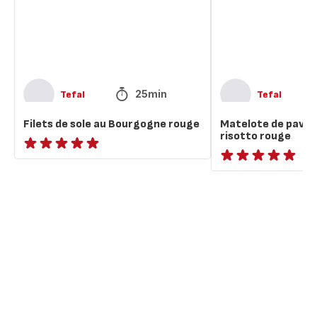
rouge
et
risotto
rouge
25min
Tefal
Tefal
Filets de sole au Bourgogne rouge
Matelote de pavé 
risotto rouge
ratings.NaN
ratings.NaN