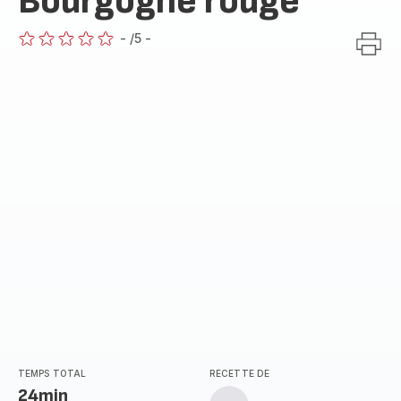
Bourgogne rouge
-
/5
-
ratings.0
TEMPS TOTAL
RECETTE DE
24min