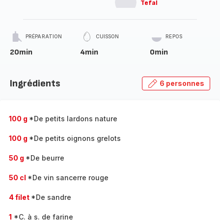
Tefal
PRÉPARATION
CUISSON
REPOS
20min
4min
0min
Ingrédients
6 personnes
100 g
*De petits lardons nature
100 g
*De petits oignons grelots
50 g
*De beurre
50 cl
*De vin sancerre rouge
4 filet
*De sandre
1
*C. à s. de farine