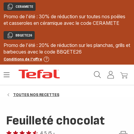
CERAMETE
Copier
Promo de l'été : 30% de réduction sur toutes nos poêles
et casseroles en céramique avec le code CERAMETE
BBQETE26
Copier
Promo de l'été : 20% de réduction sur les planchas, grills et
barbecues avec le code BBQETE26
Conditions de l'offre
Accueil
Ouvrir
Mon
Mon
Tefal
le
compte
panie
menu
TOUTES NOS RECETTES
Feuilleté chocolat
4.5
/5
-