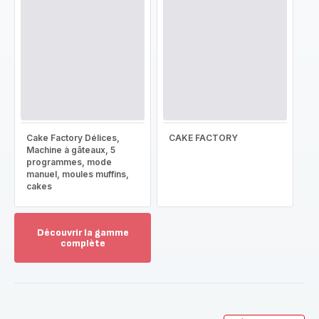
Cake Factory Délices,
CAKE FACTORY
Machine à gâteaux, 5
programmes, mode
manuel, moules muffins,
cakes
Découvrir la gamme
complète
Voir
plus...
-
Découvrir
la