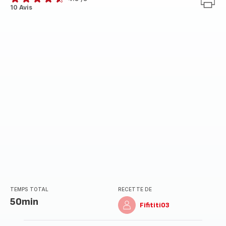
ratings.4.5
10 Avis
TEMPS TOTAL
RECETTE DE
50min
Fifititi03