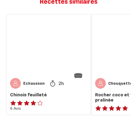
Recettes similaires
Chinois
Rocher
feuilleté
coco
et
feuilletée
Nutella
pralinée
2h
Echausson
Chouquette
Chinois feuilleté
Rocher coco et feu
pralinée
ratings.3.9
6 Avis
ratings.NaN