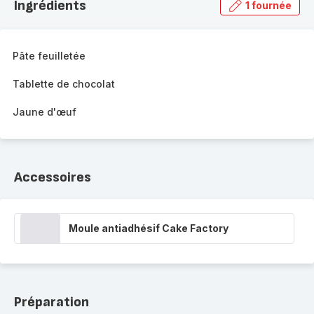
Ingrédients
1 fournée
gamme
complète
-
Pâte feuilletée
Tablette de chocolat
Jaune d'œuf
Accessoires
Moule antiadhésif Cake Factory
Préparation