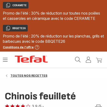
CERAMETE
Copier
Promo de l'été : 30% de réduction sur toutes nos poêles
et casseroles en céramique avec le code CERAMETE
BBQETE26
Copier
Promo de l'été : 20% de réduction sur les planchas, grills et
barbecues avec le code BBQETE26
Conditions de l'offre
Accueil
Ouvrir
Mon
Mon
Tefal
le
compte
panie
menu
TOUTES NOS RECETTES
Chinois feuilleté
3.9
/5
-