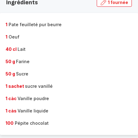
Ingrédients
1 fournée
gamme
complète
-
1
Pate feuilleté pur beurre
1
Oeuf
40 cl
Lait
50 g
Farine
50 g
Sucre
1 sachet
sucre vanillé
1 càc
Vanille poudre
1 càs
Vanille liquide
100
Pépite chocolat