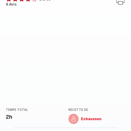
ratings.3.9
6 Avis
TEMPS TOTAL
RECETTE DE
2h
Echausson