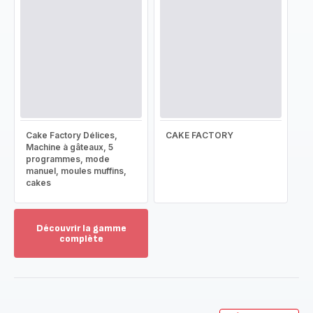
Cake Factory Délices,
CAKE FACTORY
Machine à gâteaux, 5
programmes, mode
manuel, moules muffins,
cakes
Découvrir la gamme
complète
Voir
plus...
-
Découvrir
la