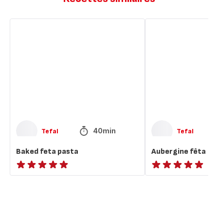
Baked
Aubergine
feta
fêta
pasta
40min
Tefal
Tefal
Baked feta pasta
Aubergine fêta
ratings.NaN
ratings.NaN