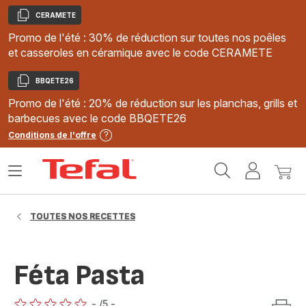
CERAMETE
Copier
Promo de l'été : 30% de réduction sur toutes nos poêles
et casseroles en céramique avec le code CERAMETE
BBQETE26
Copier
Promo de l'été : 20% de réduction sur les planchas, grills et
barbecues avec le code BBQETE26
Conditions de l'offre
Accueil
Ouvrir
Mon
Mon
Tefal
le
compte
panie
menu
TOUTES NOS RECETTES
Féta Pasta
-
/5
-