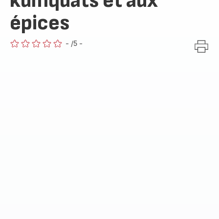
kumquats et aux
épices
-
/5
-
ratings.0