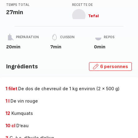
TEMPS TOTAL
RECETTE DE
27min
Tefal
PRÉPARATION
CUISSON
REPOS
20min
7min
0min
Ingrédients
6 personnes
1 filet
De dos de chevreuil de 1 kg environ (2 x 500 g)
1 l
De vin rouge
12
Kumquats
10 cl
D’eau
3
C. à s. d’huile d’olive