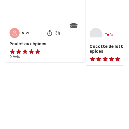
épices
3h
Vivi
Tefal
Poulet aux épices
Cocotte de lotte 
épices
Avis
9 Avis
5
ratings.NaN
étoiles
(moyenne)