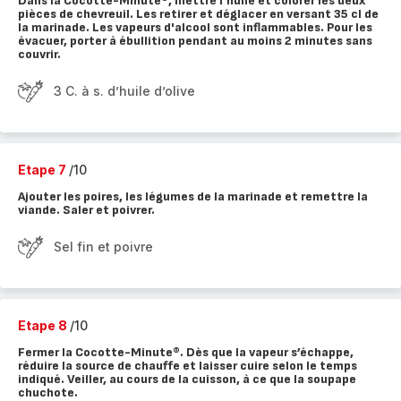
Dans la Cocotte-Minute®, mettre l’huile et colorer les deux
pièces de chevreuil. Les retirer et déglacer en versant 35 cl de
la marinade. Les vapeurs d'alcool sont inflammables. Pour les
évacuer, porter à ébullition pendant au moins 2 minutes sans
couvrir.
3 C. à s. d’huile d’olive
Etape 7
/10
Ajouter les poires, les légumes de la marinade et remettre la
viande. Saler et poivrer.
Sel fin et poivre
Etape 8
/10
Fermer la Cocotte-Minute®. Dès que la vapeur s’échappe,
réduire la source de chauffe et laisser cuire selon le temps
indiqué. Veiller, au cours de la cuisson, à ce que la soupape
chuchote.