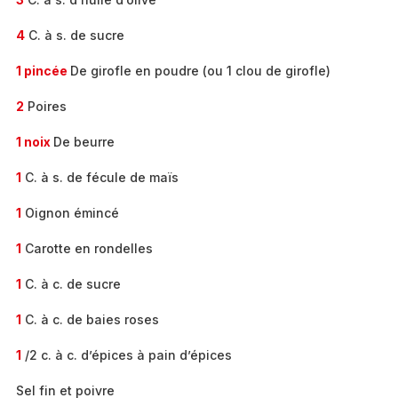
4
C. à s. de sucre
1 pincée
De girofle en poudre (ou 1 clou de girofle)
2
Poires
1 noix
De beurre
1
C. à s. de fécule de maïs
1
Oignon émincé
1
Carotte en rondelles
1
C. à c. de sucre
1
C. à c. de baies roses
1
/2 c. à c. d’épices à pain d’épices
Sel fin et poivre