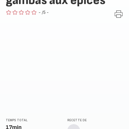
gambas aux épices
-
/5
-
ratings.0
TEMPS TOTAL
RECETTE DE
17min