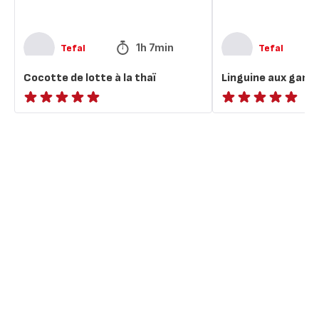
1h 7min
Tefal
Tefal
Cocotte de lotte à la thaï
Linguine aux gamb
ratings.NaN
ratings.NaN