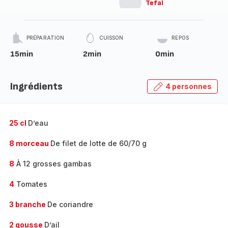
Tefal
PRÉPARATION
CUISSON
REPOS
15min
2min
0min
Ingrédients
4 personnes
25 cl
D’eau
8 morceau
De filet de lotte de 60/70 g
8
À 12 grosses gambas
4
Tomates
3 branche
De coriandre
2 gousse
D’ail