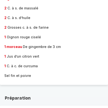
2
C. à s. de massalé
2
C. à s. d’huile
2
Grosses c. à s. de farine
1
Oignon rouge ciselé
1 morceau
De gingembre de 3 cm
1
Jus d’un citron vert
1
C. à c. de curcuma
Sel fin et poivre
Préparation