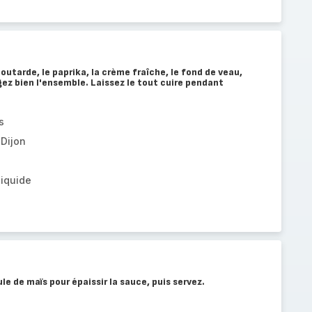
moutarde, le paprika, la crème fraîche, le fond de veau,
gez bien l'ensemble. Laissez le tout cuire pendant
s
 Dijon
liquide
ule de maïs pour épaissir la sauce, puis servez.