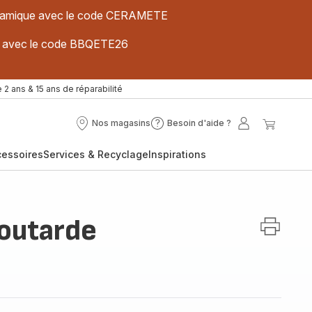
 céramique avec le code CERAMETE
ues avec le code BBQETE26
 2 ans & 15 ans de réparabilité
Nos magasins
Besoin d'aide ?
Nos
Besoin
Mon
Mon
magasins
d'aide
compte
panier
cessoires
Services & Recyclage
Inspirations
?
moutarde