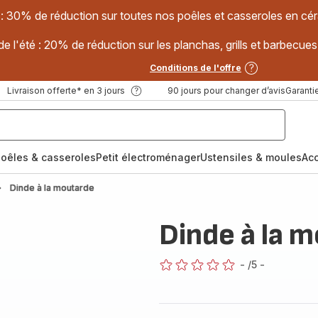
 : 30% de réduction sur toutes nos poêles et casseroles en
e l'été : 20% de réduction sur les planchas, grills et barbec
Conditions de l'offre
Livraison offerte* en 3 jours
90 jours pour changer d’avis
Garantie
oêles & casseroles
Petit électroménager
Ustensiles & moules
Ac
Dinde à la moutarde
Dinde à la 
-
/5
-
ratings.0