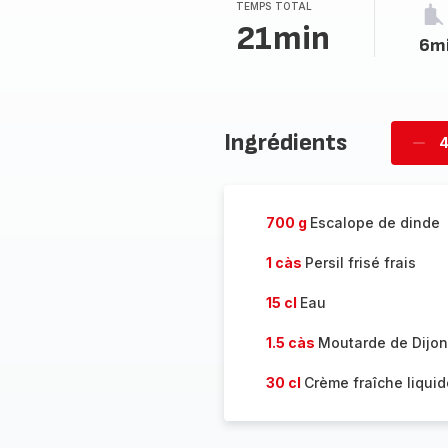
TEMPS TOTAL
21min
6m
Ingrédients
4
Supp
per
700 g
Escalope de dinde
1 càs
Persil frisé frais
15 cl
Eau
1.5 càs
Moutarde de Dijon
30 cl
Crème fraîche liquid