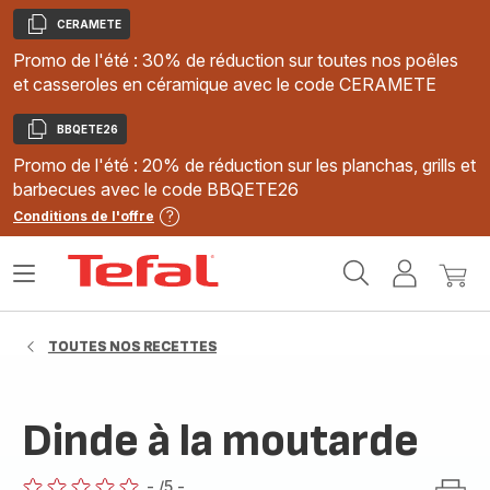
CERAMETE
Copier
Promo de l'été : 30% de réduction sur toutes nos poêles
et casseroles en céramique avec le code CERAMETE
BBQETE26
Copier
Promo de l'été : 20% de réduction sur les planchas, grills et
barbecues avec le code BBQETE26
Conditions de l'offre
Accueil
Ouvrir
Mon
Mon
Tefal
le
compte
panie
menu
TOUTES NOS RECETTES
Dinde à la moutarde
-
/5
-