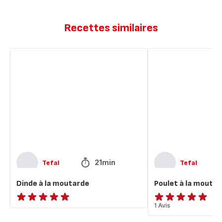
Recettes similaires
Dinde
Poulet
à
à
la
la
moutarde
moutarde
21min
Tefal
Tefal
Dinde à la moutarde
Poulet à la mouta
ratings.NaN
Avis
1 Avis
5