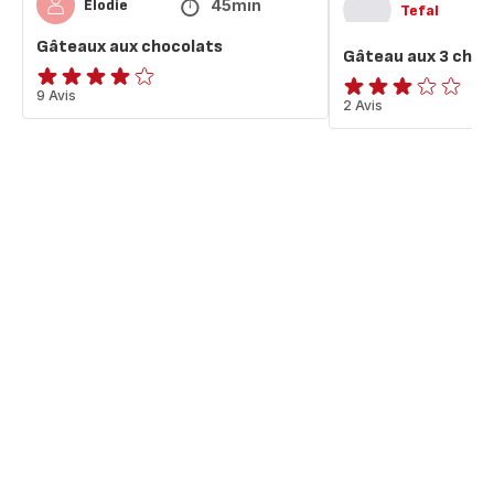
45min
Elodie
Tefal
Gâteaux aux chocolats
Gâteau aux 3 choc
ratings.3.9
9 Avis
Avis
2 Avis
3
étoiles
(moyenne)