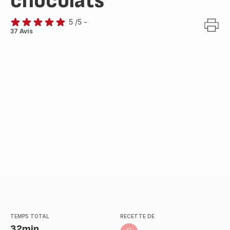
chocolats
5
/5
-
Avis
37 Avis
5
étoiles
(moyenne)
TEMPS TOTAL
RECETTE DE
32min