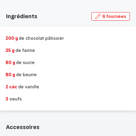
Découvrir
la
Ingrédients
6 fournées
gamme
complète
-
200 g
de chocolat pâtissier
35 g
de farine
80 g
de sucre
80 g
de beurre
2 càc
de vanille
3
oeufs
Accessoires