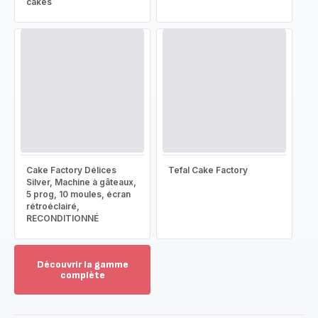
cakes
Cake Factory Délices
Tefal Cake Factory
Silver, Machine à gâteaux,
5 prog, 10 moules, écran
rétroéclairé,
RECONDITIONNÉ
Découvrir la gamme
complète
Voir
plus...
-