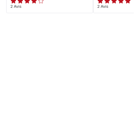
Avis
2 Avis
Avis
2 Avis
4
5
étoiles
étoiles
(moyenne)
(moyenne)