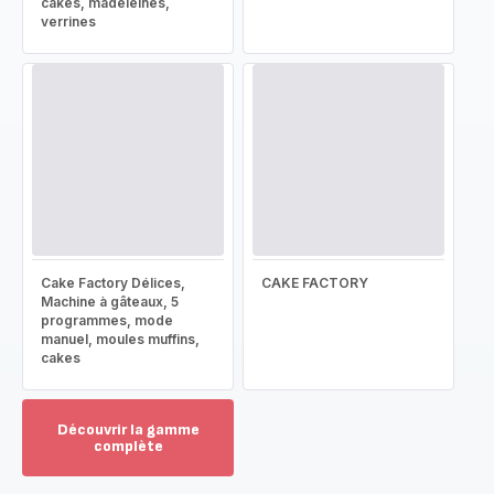
cakes, madeleines,
verrines
Cake Factory Délices,
CAKE FACTORY
Machine à gâteaux, 5
programmes, mode
manuel, moules muffins,
cakes
Découvrir la gamme
complète
Voir
plus...