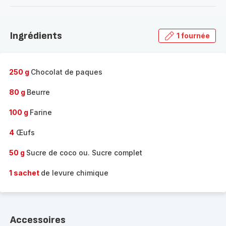
-
Découvrir
la
Ingrédients
1 fournée
gamme
complète
-
250 g
Chocolat de paques
80 g
Beurre
100 g
Farine
4
Œufs
50 g
Sucre de coco ou. Sucre complet
1 sachet
de levure chimique
Accessoires