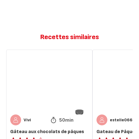
Recettes similaires
Gâteau
Gateau
aux
de
chocolats
Pâques
de
pâques
50min
Vivi
estelle0660
Gâteau aux chocolats de pâques
Gateau de Pâques