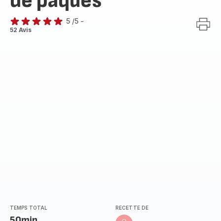
de pâques
5
/5
-
Avis
52 Avis
5
étoiles
(moyenne)
TEMPS TOTAL
RECETTE DE
50min