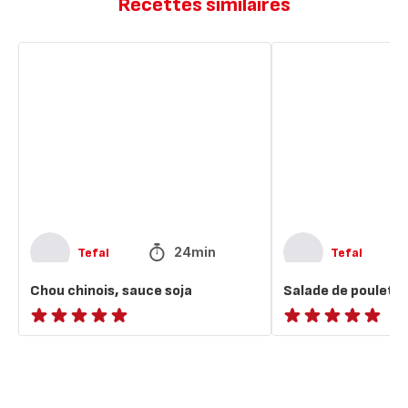
Recettes similaires
Chou
Salade
chinois,
de
sauce
poulet
soja
sauce
sésame
24min
Tefal
Tefal
Chou chinois, sauce soja
Salade de poulet 
ratings.NaN
ratings.NaN