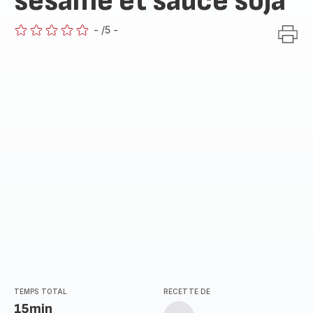
sésame et sauce soja
-
/5
-
ratings.0
TEMPS TOTAL
RECETTE DE
15min