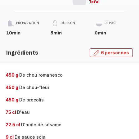
Tefal
PRÉPARATION
CUISSON
REPOS
10min
5min
0min
Ingrédients
6 personnes
450 g
De chou romanesco
450 g
De chou-fleur
450 g
De brocolis
75 cl
D'eau
22.5 cl
D'huile de sésame
9 cl
De sauce soja