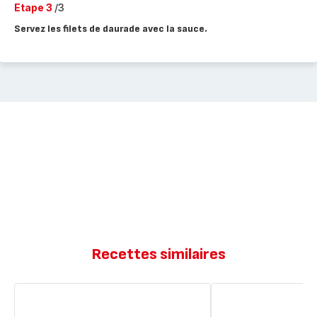
Etape 3
/3
Servez les filets de daurade avec la sauce.
Recettes similaires
Daurade
Daurade
grillée
grillée