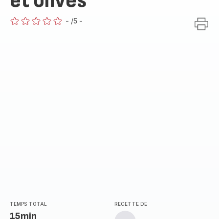
et olives
-
/5
-
ratings.0
TEMPS TOTAL
RECETTE DE
15min