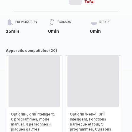
Tefal
PRÉPARATION
CUISSON
REPOS
15min
0min
0min
Appareils compatibles (20)
Optigrill+, grill intelligent,
Optigrill 4-en-1, Grill
6 programmes, mode
intelligent, Fonctions
manuel, 4 personnes +
barbecue et four, 9
plaques gaufres
programmes, Cuissons