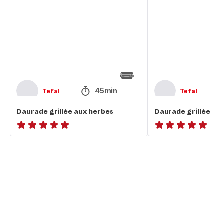
aux
aux
herbes
herbes
45min
Tefal
Tefal
Daurade grillée aux herbes
Daurade grillée au
ratings.NaN
ratings.NaN