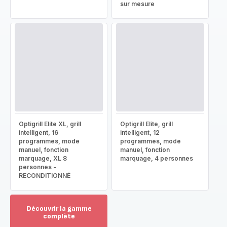
sur mesure
Optigrill Elite XL, grill
Optigrill Elite, grill
intelligent, 16
intelligent, 12
programmes, mode
programmes, mode
manuel, fonction
manuel, fonction
marquage, XL 8
marquage, 4 personnes
personnes -
RECONDITIONNÉ
Découvrir la gamme
complète
Voir