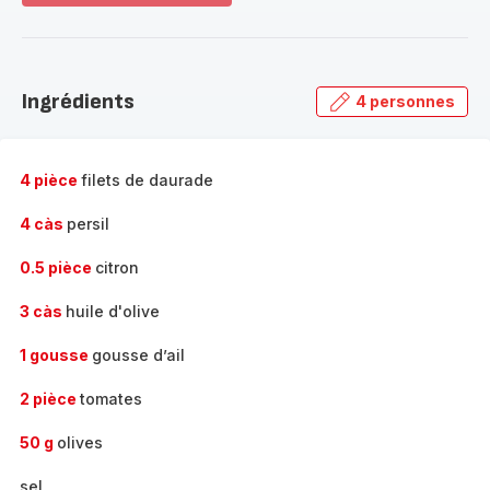
plus...
-
Découvrir
la
Ingrédients
4 personnes
gamme
complète
-
4 pièce
filets de daurade
4 càs
persil
0.5 pièce
citron
3 càs
huile d'olive
1 gousse
gousse d’ail
2 pièce
tomates
50 g
olives
sel