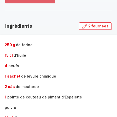
Voir
plus...
-
Découvrir
la
Ingrédients
2 fournées
gamme
complète
-
250 g
de farine
15 cl
d'huile
4
oeufs
1 sachet
de levure chimique
2 càs
de moutarde
1
pointe de couteau de piment d'Espelette
poivre