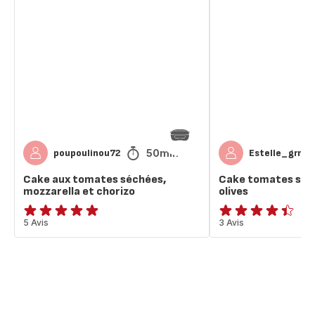
Cake
Cake
aux
tomates
tomates
séchées,
séchées,
fêta,
mozzarella
olives
et
chorizo
50min
poupoulinou72
Estelle_grn
Cake aux tomates séchées,
Cake tomates séch
mozzarella et chorizo
olives
Avis
5 Avis
ratings.4.4
3 Avis
5
étoiles
(moyenne)