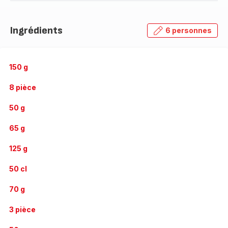
Ingrédients
6 personnes
150 g
8 pièce
50 g
65 g
125 g
50 cl
70 g
3 pièce