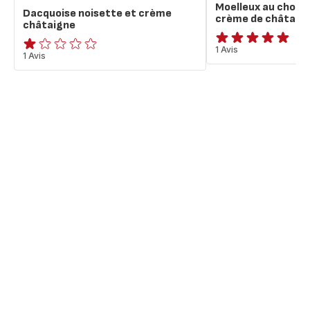
Moelleux au chocol
Dacquoise noisette et crème
crème de châtaig
châtaigne
Avis
1 Avis
Avis
1 Avis
5
1
étoiles
étoile
(moyenne)
(moyenne)