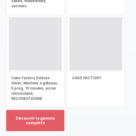
cakes, madeleines,
verrines
Cake Factory Délices
CAKE FACTORY
Silver, Machine à gâteaux,
5 prog, 10 moules, écran
rétroéclairé,
RECONDITIONNÉ
Découvrir la gamme
complète
Voir
plus...