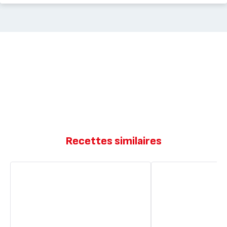
Recettes similaires
Crumble
Crumble
aux
aux
pommes
pommes