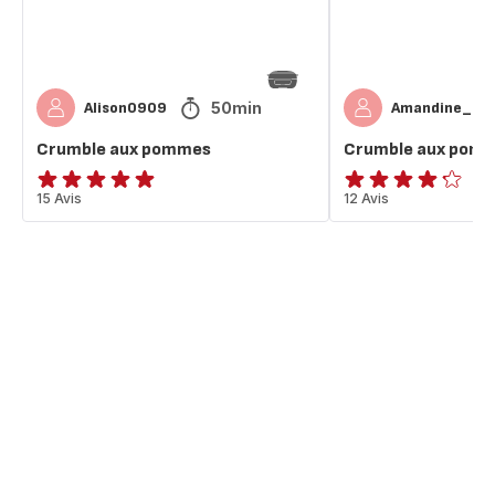
50min
Alison0909
Amandine_N
Crumble aux pommes
Crumble aux pom
Avis
15 Avis
ratings.4.2
12 Avis
5
étoiles
(moyenne)