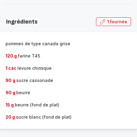
-
Découvrir
la
Ingrédients
1 fournée
gamme
complète
-
pommes de type canada grise
120 g
farine T45
1 càc
levure chimique
90 g
sucre cassonade
90 g
beurre
15 g
beurre (fond de plat)
20 g
sucre blanc (fond de plat)