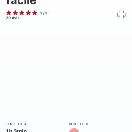
facile
5
/5
-
Avis
20 Avis
5
étoiles
(moyenne)
TEMPS TOTAL
RECETTE DE
1h 3min