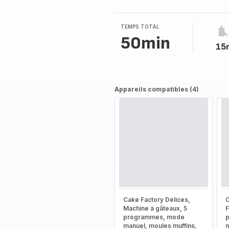
5
étoiles
(moyenne)
TEMPS TOTAL
50min
15
Appareils compatibles (4)
Cake Factory Délices,
C
Machine à gâteaux, 5
F
programmes, mode
manuel, moules muffins,
m