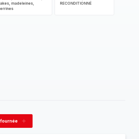
akes, madeleines,
RECONDITIONNÉ
errines
 fournée
rimer
Ajouter
née
fournée