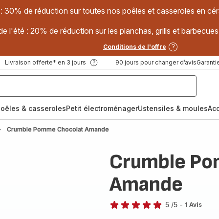
 : 30% de réduction sur toutes nos poêles et casseroles en
e l'été : 20% de réduction sur les planchas, grills et barbec
Conditions de l'offre
Livraison offerte* en 3 jours
90 jours pour changer d’avis
Garantie
oêles & casseroles
Petit électroménager
Ustensiles & moules
Ac
Crumble Pomme Chocolat Amande
Crumble Po
Amande
5
/5
-
1 Avis
Avis