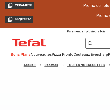
Promo de l'été
CERAMETE
Copier
Promo d
BBQETE26
Copier
Paiement en plusieurs fois
["Poêles
inox,
Accueil
Cake
Factory,
Tefal
Planchas,
Céramique..."]
Bons Plans
Nouveautés
Pizza Pronto
Couteaux Eversharp
P
Accueil
Recettes
TOUTES NOS RECETTES