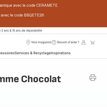
 céramique avec le code CERAMETE
ues avec le code BBQETE26
 2 ans & 15 ans de réparabilité
Nos magasins
Besoin d'aide ?
Nos
Besoin
Mon
Mon
magasins
d'aide
compte
panier
cessoires
Services & Recyclage
Inspirations
?
mme Chocolat