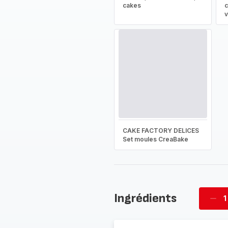
cakes
c
v
CAKE FACTORY DELICES
Set moules CreaBake
Ingrédients
1
Supp
four