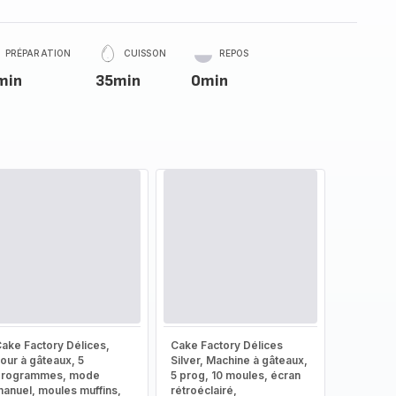
PRÉPARATION
CUISSON
REPOS
min
35min
0min
ake Factory Délices,
Cake Factory Délices
our à gâteaux, 5
Silver, Machine à gâteaux,
programmes, mode
5 prog, 10 moules, écran
anuel, moules muffins,
rétroéclairé,