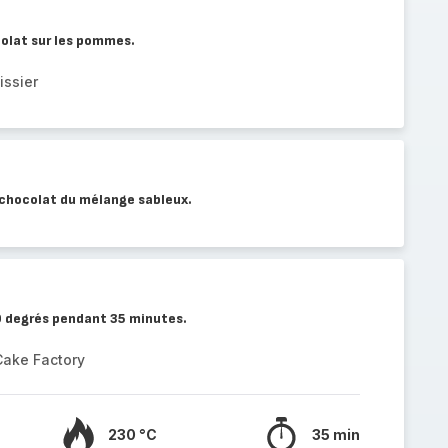
colat sur les pommes.
issier
 chocolat du mélange sableux.
0 degrés pendant 35 minutes.
Cake Factory
230 °C
35 min