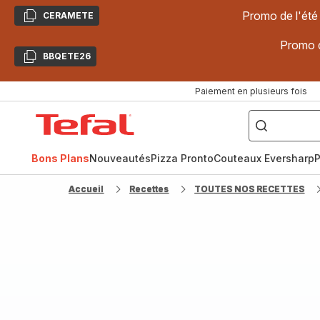
Promo de l'été
CERAMETE
Copier
Promo d
BBQETE26
Copier
Paiement en plusieurs fois
["Poêles
inox,
Accueil
Cake
Factory,
Tefal
Planchas,
Céramique..."]
Bons Plans
Nouveautés
Pizza Pronto
Couteaux Eversharp
P
Accueil
Recettes
TOUTES NOS RECETTES