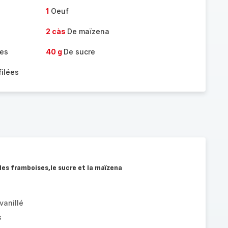
1
Oeuf
2 càs
De maïzena
es
40 g
De sucre
ilées
les framboises,le sucre et la maïzena
vanillé
s