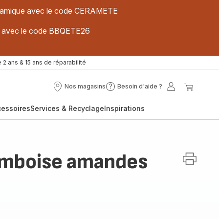
 céramique avec le code CERAMETE
ues avec le code BBQETE26
 2 ans & 15 ans de réparabilité
Nos magasins
Besoin d'aide ?
Nos
Besoin
Mon
Mon
magasins
d'aide
compte
panier
cessoires
Services & Recyclage
Inspirations
?
amboise amandes