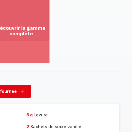
écouvrir la gamme
complète
ir
us...
couvrir
amme
mplète
 fournée
rimer
Ajouter
née
fournée
5 g
Levure
2
Sachets de sucre vanillé