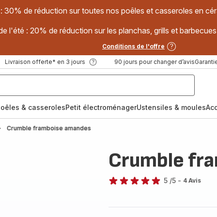
 : 30% de réduction sur toutes nos poêles et casseroles en
e l'été : 20% de réduction sur les planchas, grills et barbec
Conditions de l'offre
Livraison offerte* en 3 jours
90 jours pour changer d’avis
Garantie
oêles & casseroles
Petit électroménager
Ustensiles & moules
Ac
Crumble framboise amandes
Crumble fr
5
/5
-
4 Avis
Avis
5
étoiles