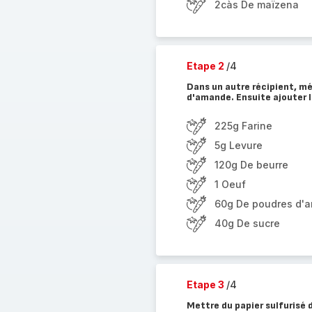
2càs De maïzena
Etape 2
/4
Dans un autre récipient, mél
d'amande. Ensuite ajouter l
225g Farine
5g Levure
120g De beurre
1 Oeuf
60g De poudres d'
40g De sucre
Etape 3
/4
Mettre du papier sulfurisé d