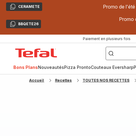
Promo de l'été
CERAMETE
Copier
Promo d
BBQETE26
Copier
Paiement en plusieurs fois
["Poêles
inox,
Accueil
Cake
Factory,
Tefal
Planchas,
Céramique..."]
Bons Plans
Nouveautés
Pizza Pronto
Couteaux Eversharp
P
Accueil
Recettes
TOUTES NOS RECETTES