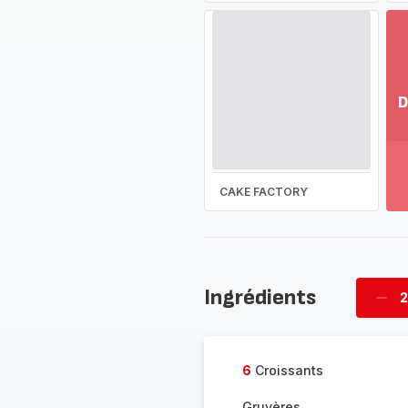
D
Vo
pl
-
Dé
CAKE FACTORY
la
g
co
-
Ingrédients
2
Supp
four
6
Croissants
Gruyères