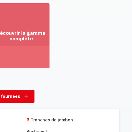
écouvrir la gamme
complète
ir
us...
couvrir
amme
mplète
 fournées
rimer
Ajouter
nées
fournées
6
Tranches de jambon
Bechamel