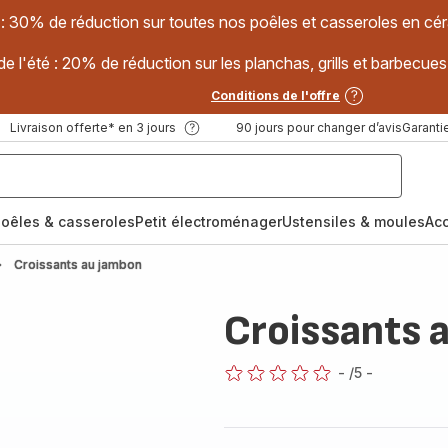
 : 30% de réduction sur toutes nos poêles et casseroles en
e l'été : 20% de réduction sur les planchas, grills et barbec
Conditions de l'offre
Livraison offerte* en 3 jours
90 jours pour changer d’avis
Garantie
oêles & casseroles
Petit électroménager
Ustensiles & moules
Ac
Croissants au jambon
Croissants 
-
/5
-
ratings.0