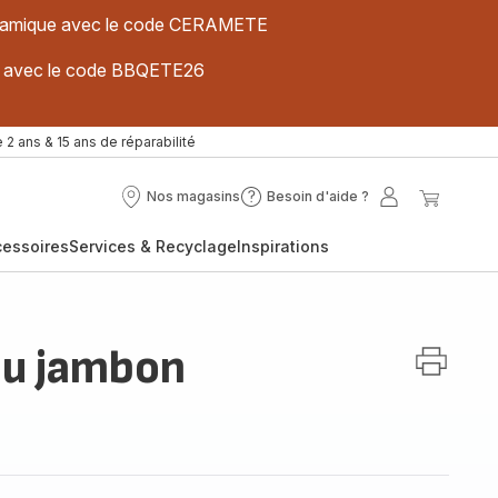
 céramique avec le code CERAMETE
ues avec le code BBQETE26
 2 ans & 15 ans de réparabilité
Nos magasins
Besoin d'aide ?
Nos
Besoin
Mon
Mon
magasins
d'aide
compte
panier
cessoires
Services & Recyclage
Inspirations
?
au jambon