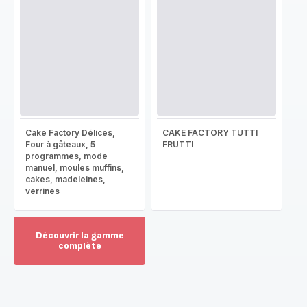
Cake Factory Délices,
CAKE FACTORY TUTTI
Four à gâteaux, 5
FRUTTI
programmes, mode
manuel, moules muffins,
cakes, madeleines,
verrines
Découvrir la gamme
complète
Voir
plus...
-
Découvrir