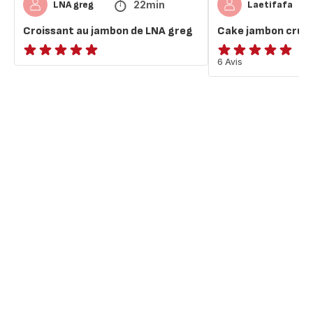
22min
LNA greg
Laetifafa
Croissant au jambon de LNA greg
Cake jambon cru, 
ratings.NaN
Avis
6 Avis
5
étoiles
(moyenne)