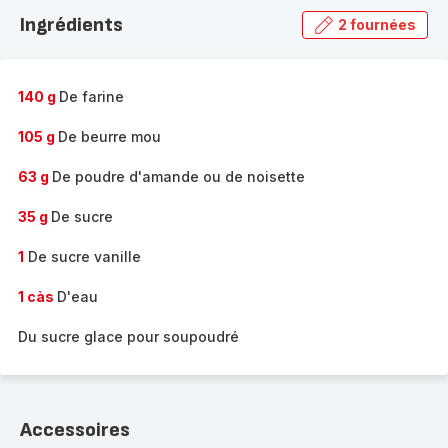
la
Ingrédients
2 fournées
gamme
complète
-
140 g
De farine
105 g
De beurre mou
63 g
De poudre d'amande ou de noisette
35 g
De sucre
1
De sucre vanille
1 càs
D'eau
Du sucre glace pour soupoudré
Accessoires