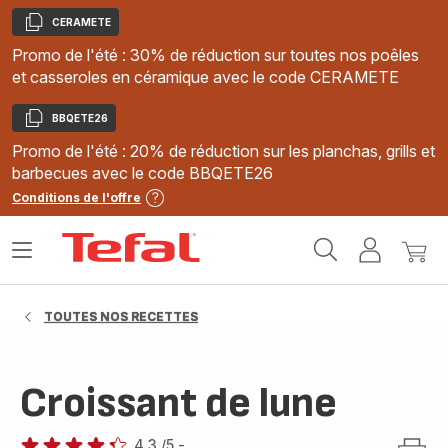
CERAMETE
Copier
Promo de l'été : 30% de réduction sur toutes nos poêles
et casseroles en céramique avec le code CERAMETE
BBQETE26
Copier
Promo de l'été : 20% de réduction sur les planchas, grills et
barbecues avec le code BBQETE26
Conditions de l'offre
Accueil
Ouvrir
Mon
Mon
Tefal
le
compte
panie
menu
TOUTES NOS RECETTES
Croissant de lune
4.3
/5
-