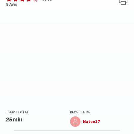
ratings.4.3
8 Avis
TEMPS TOTAL
RECETTE DE
25min
Natoo17