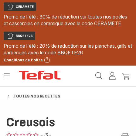
CERAMETE
Copier
Promo de l'été : 30% de réduction sur toutes nos poêles
et casseroles en céramique avec le code CERAMETE
BBQETE26
Copier
Promo de l'été : 20% de réduction sur les planchas, grills et
barbecues avec le code BBQETE26
Conditions de l'offre
Accueil
Ouvrir
Mon
Mon
Tefal
le
compte
panie
menu
TOUTES NOS RECETTES
Creusois
-
/5
-