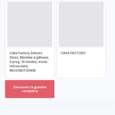
Cake Factory Délices
CAKE FACTORY
Silver, Machine à gâteaux,
5 prog, 10 moules, écran
rétroéclairé,
RECONDITIONNÉ
Découvrir la gamme
complète
Voir
plus...
-
Découvrir