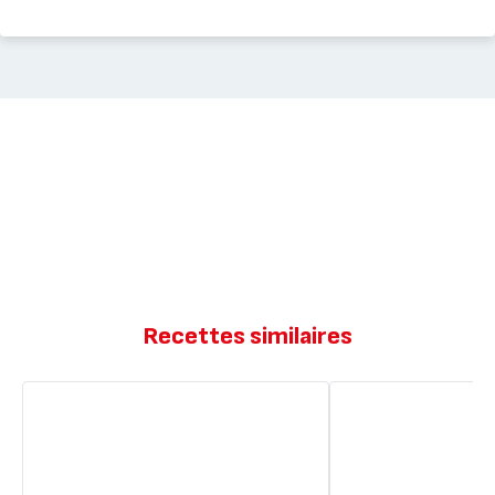
Recettes similaires
Creusois
Gateau
creusois