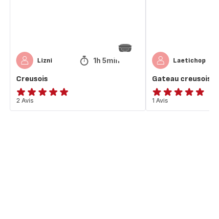
1h 5min
Lizni
Laetichop
Creusois
Gateau creusois
Avis
2 Avis
Avis
1 Avis
5
5
étoiles
étoiles
(moyenne)
(moyenne)