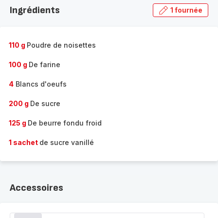
la
Ingrédients
1 fournée
gamme
complète
-
110 g
Poudre de noisettes
100 g
De farine
4
Blancs d'oeufs
200 g
De sucre
125 g
De beurre fondu froid
1 sachet
de sucre vanillé
Accessoires