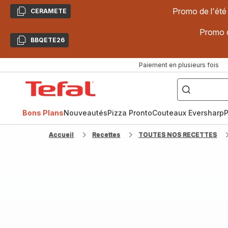
Promo de l'été
CERAMETE
Copier
Promo d
BBQETE26
Copier
Paiement en plusieurs fois
["Poêles
inox,
Accueil
Cake
Factory,
Tefal
Planchas,
Céramique..."]
Bons Plans
Nouveautés
Pizza Pronto
Couteaux Eversharp
P
Accueil
Recettes
TOUTES NOS RECETTES