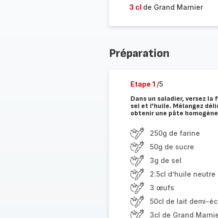
3 cl
de Grand Marnier
Préparation
Etape 1
/5
Dans un saladier, versez la 
sel et l’huile. Mélangez dél
obtenir une pâte homogène.
250g de farine
50g de sucre
3g de sel
2.5cl d’huile neutre
3 œufs
50cl de lait demi-é
3cl de Grand Marni