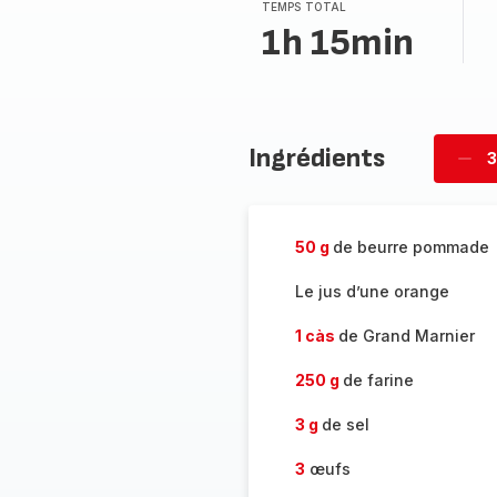
TEMPS TOTAL
1h 15min
Ingrédients
3
Supp
pièc
50 g
de beurre pommade
Le jus d’une orange
1 càs
de Grand Marnier
250 g
de farine
3 g
de sel
3
œufs