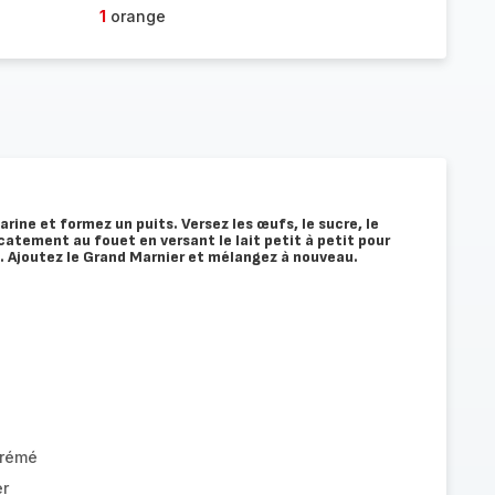
1
orange
farine et formez un puits. Versez les œufs, le sucre, le
icatement au fouet en versant le lait petit à petit pour
 Ajoutez le Grand Marnier et mélangez à nouveau.
crémé
er