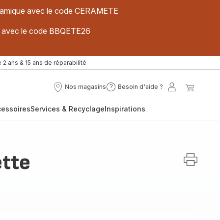
 céramique avec le code CERAMETE
ues avec le code BBQETE26
 2 ans & 15 ans de réparabilité
Nos magasins
Besoin d'aide ?
Nos
Besoin
Mon
Mon
magasins
d'aide
compte
panier
cessoires
Services & Recyclage
Inspirations
?
ette