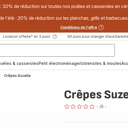
 : 30% de réduction sur toutes nos poêles et casseroles en
e l'été : 20% de réduction sur les planchas, grills et barbec
Conditions de l'offre
Livraison offerte* en 3 jours
90 jours pour changer d’avis
Garantie
oêles & casseroles
Petit électroménager
Ustensiles & moules
Ac
Crêpes Suzette
Crêpes Suz
-
/5
-
ratings.0