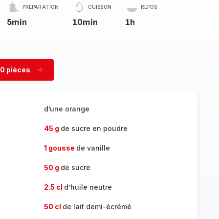
PRÉPARATION
CUISSON
REPOS
5min
10min
1h
0 pièces
rimer
Ajouter
es
pièces
d’une orange
45 g
de sucre en poudre
1 gousse
de vanille
50 g
de sucre
2.5 cl
d’huile neutre
50 cl
de lait demi-écrémé