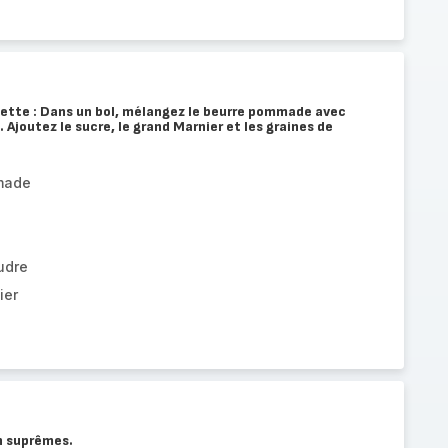
zette : Dans un bol, mélangez le beurre pommade avec
. Ajoutez le sucre, le grand Marnier et les graines de
made
udre
ier
n suprêmes.