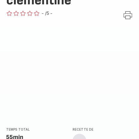
clémentine
-
/5
-
ratings.0
TEMPS TOTAL
RECETTE DE
55min