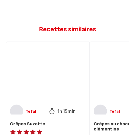
Recettes similaires
Crêpes
Crêpes
Suzette
au
chocolat
noir
et
clémentine
1h 15min
Tefal
Tefal
Crêpes Suzette
Crêpes au chocolat
clémentine