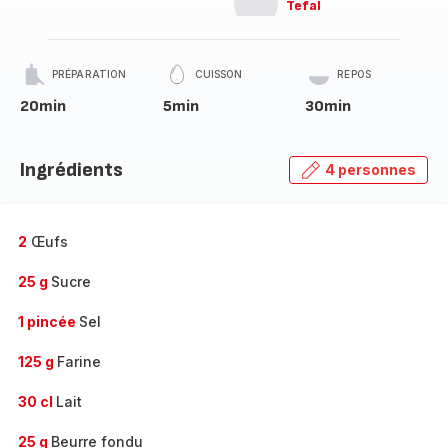
Tefal
PRÉPARATION
CUISSON
REPOS
20min
5min
30min
Ingrédients
4 personnes
2
Œufs
25 g
Sucre
1 pincée
Sel
125 g
Farine
30 cl
Lait
25 g
Beurre fondu