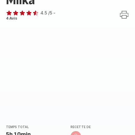
Milka
4.5
/5
-
ratings.4.5
4 Avis
TEMPS TOTAL
RECETTE DE
5h 10min