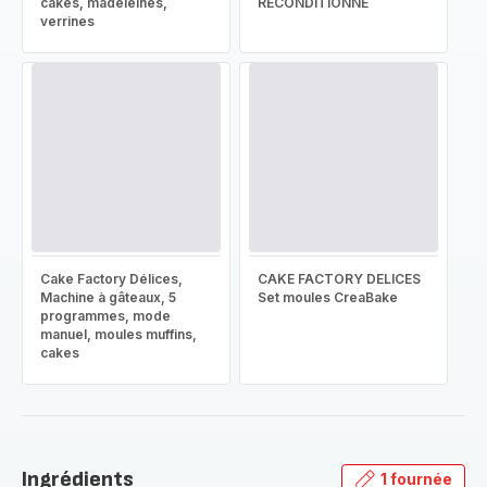
cakes, madeleines,
RECONDITIONNÉ
verrines
Cake Factory Délices,
CAKE FACTORY DELICES
Machine à gâteaux, 5
Set moules CreaBake
programmes, mode
manuel, moules muffins,
cakes
Ingrédients
1 fournée