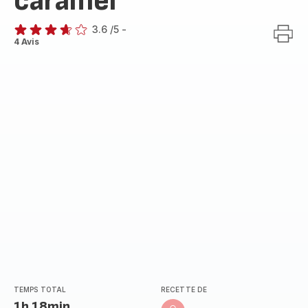
caramel
3.6
/5
-
ratings.3.6
4 Avis
TEMPS TOTAL
RECETTE DE
1h 18min