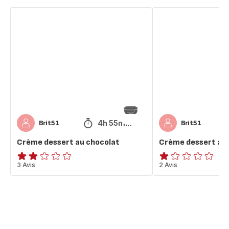
Crème
Crème
dessert
dessert
au
au
chocolat
chocolat
4h 55min
Brit51
Brit51
Crème dessert au chocolat
Crème dessert au 
Avis
3 Avis
Avis
2 Avis
2
1
étoiles
étoile
(moyenne)
(moyenne)