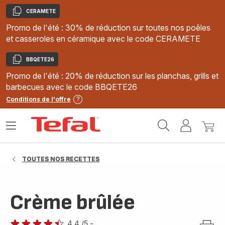
CERAMETE
Copier
Promo de l'été : 30% de réduction sur toutes nos poêles
et casseroles en céramique avec le code CERAMETE
BBQETE26
Copier
Promo de l'été : 20% de réduction sur les planchas, grills et
barbecues avec le code BBQETE26
Conditions de l'offre
Accueil
Ouvrir
Mon
Mon
Tefal
le
compte
panie
menu
TOUTES NOS RECETTES
Crème brûlée
4.4
/5
-