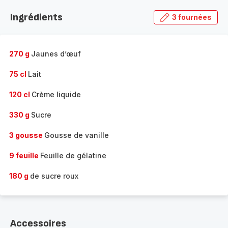
la
Ingrédients
3 fournées
gamme
complète
-
270 g
Jaunes d’œuf
75 cl
Lait
120 cl
Crème liquide
330 g
Sucre
3 gousse
Gousse de vanille
9 feuille
Feuille de gélatine
180 g
de sucre roux
Accessoires