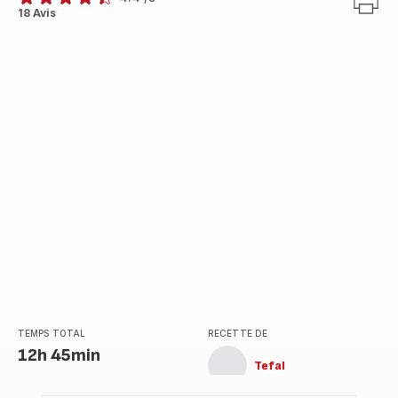
ratings.4.4
18 Avis
TEMPS TOTAL
RECETTE DE
12h 45min
Tefal