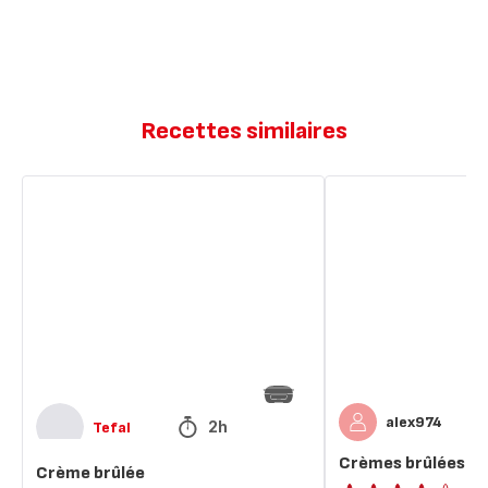
Recettes similaires
Crème
Crèmes
brûlée
brûlées
alex974
2h
Tefal
Crèmes brûlées
Crème brûlée