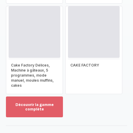
Cake Factory Délices,
CAKE FACTORY
Machine à gâteaux, 5
programmes, mode
manuel, moules muffins,
cakes
Découvrir la gamme
complète
Voir
plus...
-
Découvrir