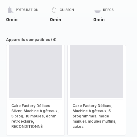
PRÉPARATION
CUISSON
REPOS
0min
0min
0min
Appareils compatibles (4)
Cake Factory Délices
Cake Factory Délices,
Silver, Machine à gâteaux,
Machine à gâteaux, 5
5 prog, 10 moules, écran
programmes, mode
rétroéclairé,
manuel, moules muffins,
RECONDITIONNÉ
cakes