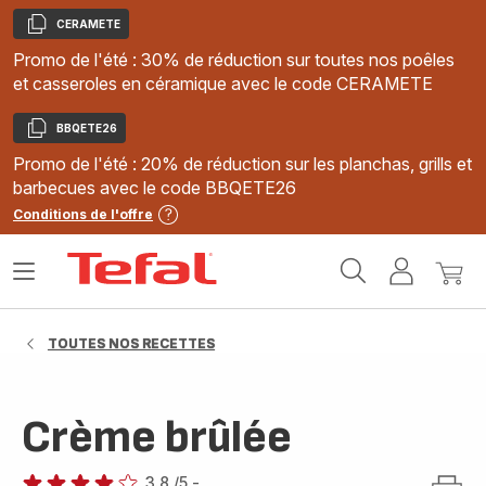
CERAMETE
Copier
Promo de l'été : 30% de réduction sur toutes nos poêles
et casseroles en céramique avec le code CERAMETE
BBQETE26
Copier
Promo de l'été : 20% de réduction sur les planchas, grills et
barbecues avec le code BBQETE26
Conditions de l'offre
Accueil
Ouvrir
Mon
Mon
Tefal
le
compte
panie
menu
TOUTES NOS RECETTES
Crème brûlée
3.8
/5
-