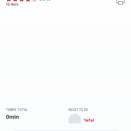
ratings.3.8
12 Avis
TEMPS TOTAL
RECETTE DE
0min
Tefal