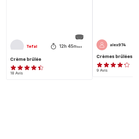
alex974
12h 45min
Tefal
Crèmes brûlées
Crème brûlée
ratings.4.2
9 Avis
ratings.4.4
18 Avis