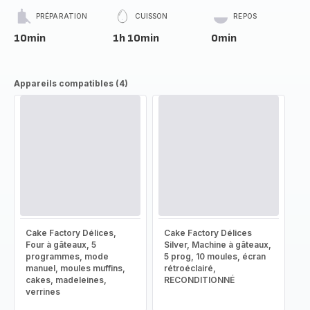
PRÉPARATION
CUISSON
REPOS
10min
1h 10min
0min
Appareils compatibles (4)
Cake Factory Délices,
Cake Factory Délices
Four à gâteaux, 5
Silver, Machine à gâteaux,
programmes, mode
5 prog, 10 moules, écran
manuel, moules muffins,
rétroéclairé,
cakes, madeleines,
RECONDITIONNÉ
verrines