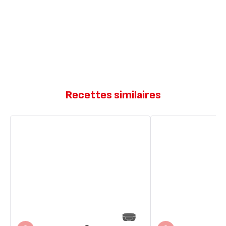
Recettes similaires
Cake
Fondant
aux
aux
carambars
carambars