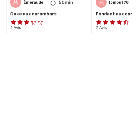
50min
Émeraude
loulout76
Cake aux carambars
Fondant aux cara
ratings.3.3
4 Avis
ratings.4.4
7 Avis