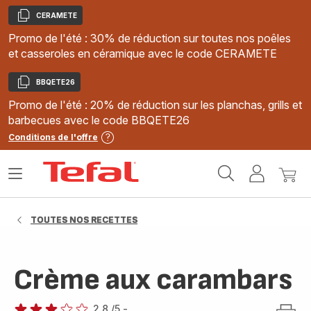
CERAMETE
Copier
Promo de l'été : 30% de réduction sur toutes nos poêles
et casseroles en céramique avec le code CERAMETE
BBQETE26
Copier
Promo de l'été : 20% de réduction sur les planchas, grills et
barbecues avec le code BBQETE26
Conditions de l'offre
Accueil
Ouvrir
Mon
Mon
Tefal
le
compte
panie
menu
TOUTES NOS RECETTES
Crème aux carambars
2.8
/5
-