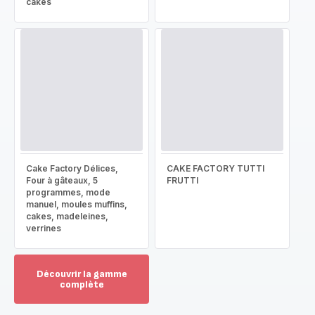
cakes
Cake Factory Délices,
CAKE FACTORY TUTTI
Four à gâteaux, 5
FRUTTI
programmes, mode
manuel, moules muffins,
cakes, madeleines,
verrines
Découvrir la gamme
complète
Voir
plus...