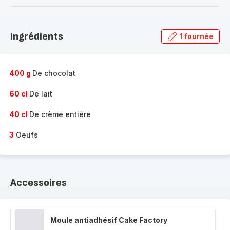
-
Découvrir
la
Ingrédients
1 fournée
gamme
complète
-
400 g
De chocolat
60 cl
De lait
40 cl
De crème entière
3
Oeufs
Accessoires
Moule antiadhésif Cake Factory