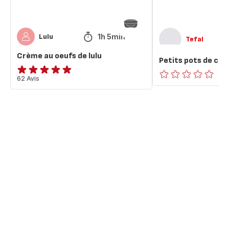
1h 5min
Lulu
Tefal
Crème au oeufs de lulu
Petits pots de cr
ratings.4.8
62 Avis
ratings.0