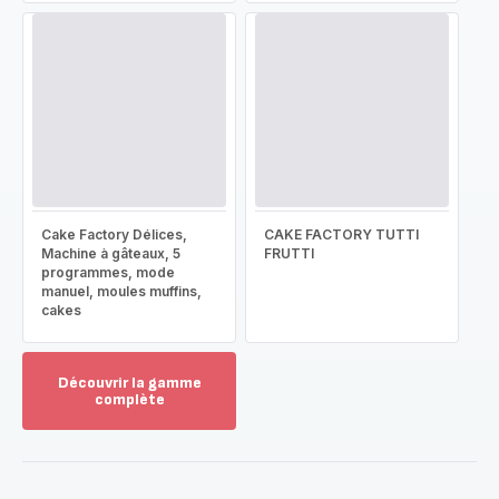
Cake Factory Délices,
CAKE FACTORY TUTTI
Machine à gâteaux, 5
FRUTTI
programmes, mode
manuel, moules muffins,
cakes
Découvrir la gamme
complète
Voir
plus...
-
Découvrir