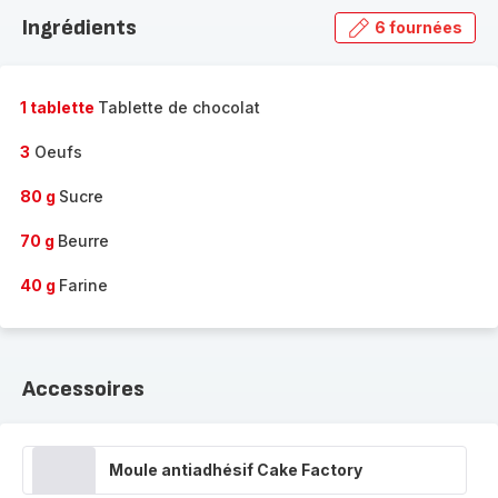
la
Ingrédients
6 fournées
gamme
complète
-
1 tablette
Tablette de chocolat
3
Oeufs
80 g
Sucre
70 g
Beurre
40 g
Farine
Accessoires
Moule antiadhésif Cake Factory