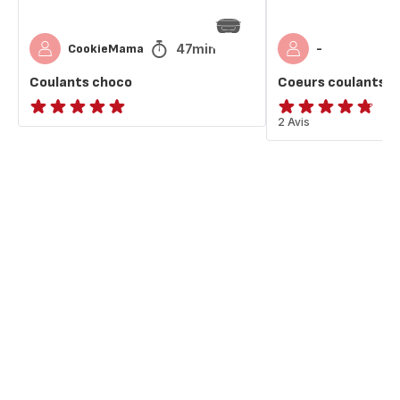
47min
CookieMama
-
Coulants choco
Coeurs coulants a
ratings.NaN
ratings.4.7
2 Avis