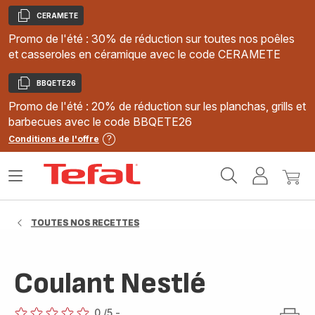
CERAMETE
Copier
Promo de l'été : 30% de réduction sur toutes nos poêles
et casseroles en céramique avec le code CERAMETE
BBQETE26
Copier
Promo de l'été : 20% de réduction sur les planchas, grills et
barbecues avec le code BBQETE26
Conditions de l'offre
Accueil
Ouvrir
Mon
Mon
Tefal
le
compte
panie
menu
TOUTES NOS RECETTES
Coulant Nestlé
0
/5
-