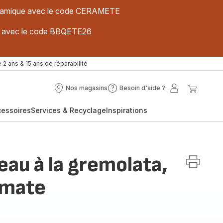
 céramique avec le code CERAMETE
ues avec le code BBQETE26
 2 ans & 15 ans de réparabilité
Nos magasins
Besoin d'aide ?
Nos
Besoin
Mon
Mon
magasins
d'aide
compte
panier
cessoires
Services & Recyclage
Inspirations
?
eau à la gremolata,
omate