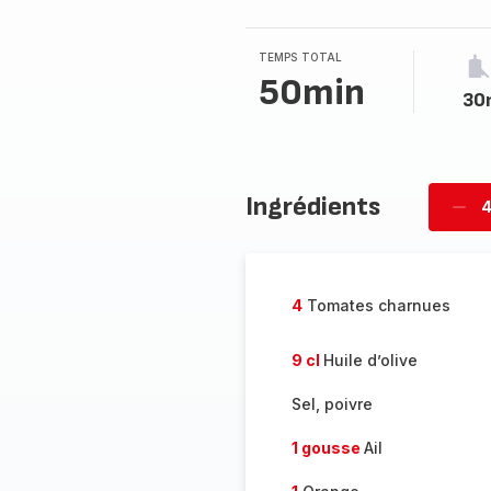
TEMPS TOTAL
50min
30
Ingrédients
4
Supp
per
4
Tomates charnues
9 cl
Huile d’olive
Sel, poivre
1 gousse
Ail