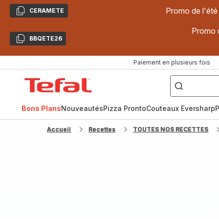
Promo de l'été
CERAMETE
Copier
Promo d
BBQETE26
Copier
Paiement en plusieurs fois
["Poêles
inox,
Accueil
Cake
Factory,
Tefal
Planchas,
Céramique..."]
Bons Plans
Nouveautés
Pizza Pronto
Couteaux Eversharp
P
Accueil
Recettes
TOUTES NOS RECETTES