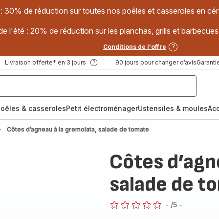
 : 30% de réduction sur toutes nos poêles et casseroles en
e l'été : 20% de réduction sur les planchas, grills et barbec
Conditions de l'offre
Livraison offerte* en 3 jours
90 jours pour changer d’avis
Garantie
oêles & casseroles
Petit électroménager
Ustensiles & moules
Ac
Côtes d’agneau à la gremolata, salade de tomate
Côtes d’agn
salade de t
-
/5
-
ratings.0