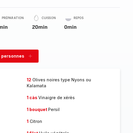
PRÉPARATION
CUISSON
REPOS
min
20min
0min
 personnes
rimer
Ajouter
sonnes
personnes
12
Olives noires type Nyons ou
Kalamata
1 càs
Vinaigre de xérès
1 bouquet
Persil
1
Citron