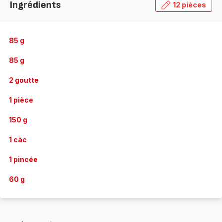
Ingrédients
12 pièces
85 g
85 g
2 goutte
1 pièce
150 g
1 càc
1 pincée
60 g