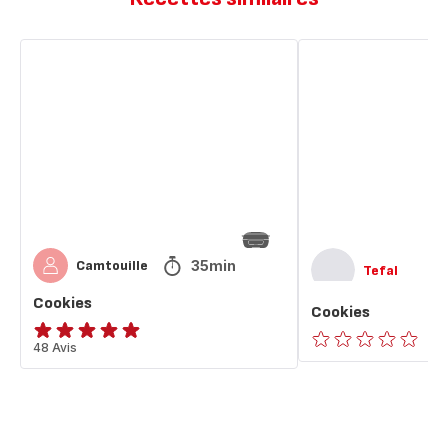
Cookies
Cookies
35min
Camtouille
Tefal
Cookies
Cookies
ratings.4.9
48 Avis
ratings.0