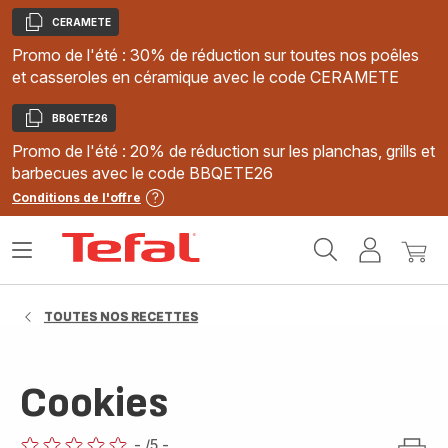
CERAMETE
Copier
Promo de l'été : 30% de réduction sur toutes nos poêles
et casseroles en céramique avec le code CERAMETE
BBQETE26
Copier
Promo de l'été : 20% de réduction sur les planchas, grills et
barbecues avec le code BBQETE26
Conditions de l'offre
Accueil
Ouvrir
Mon
Mon
Tefal
le
compte
panie
menu
TOUTES NOS RECETTES
Cookies
-
/5
-