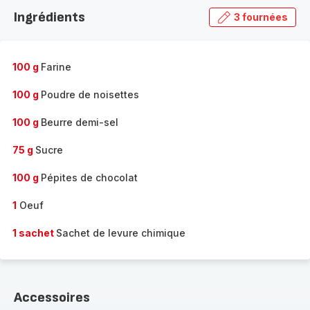
la
Ingrédients
3 fournées
gamme
complète
-
100 g
Farine
100 g
Poudre de noisettes
100 g
Beurre demi-sel
75 g
Sucre
100 g
Pépites de chocolat
1
Oeuf
1 sachet
Sachet de levure chimique
Accessoires