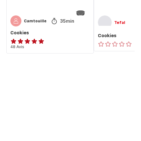
35min
Camtouille
Tefal
Cookies
Cookies
ratings.4.9
48 Avis
ratings.0