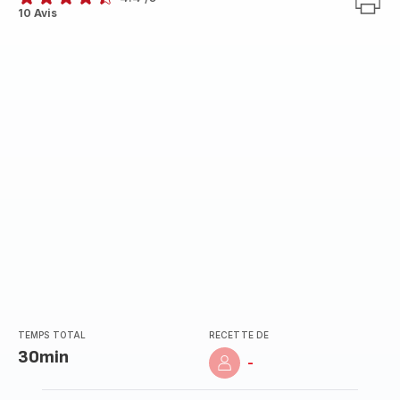
ratings.4.4
10 Avis
TEMPS TOTAL
RECETTE DE
30min
-