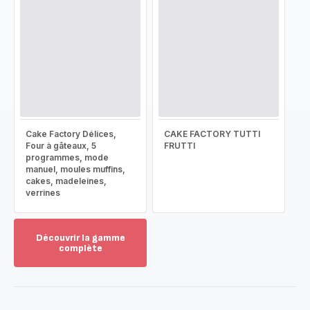
Cake Factory Délices,
CAKE FACTORY TUTTI
Four à gâteaux, 5
FRUTTI
programmes, mode
manuel, moules muffins,
cakes, madeleines,
verrines
Découvrir la gamme
complète
Voir
plus...
-
Découvrir