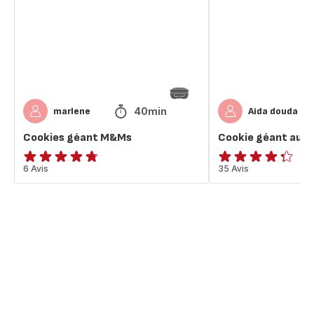
M&MS
40min
marlene
Aida douda
Cookies géant M&Ms
Cookie géant au 
ratings.4.7
6 Avis
ratings.4.3
35 Avis