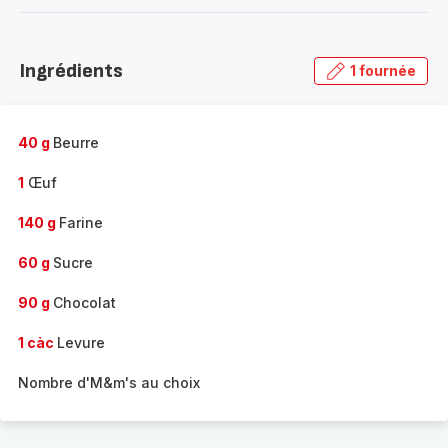
-
Découvrir
la
Ingrédients
1 fournée
gamme
complète
-
40 g
Beurre
1
Œuf
140 g
Farine
60 g
Sucre
90 g
Chocolat
1 càc
Levure
Nombre d'M&m's au choix