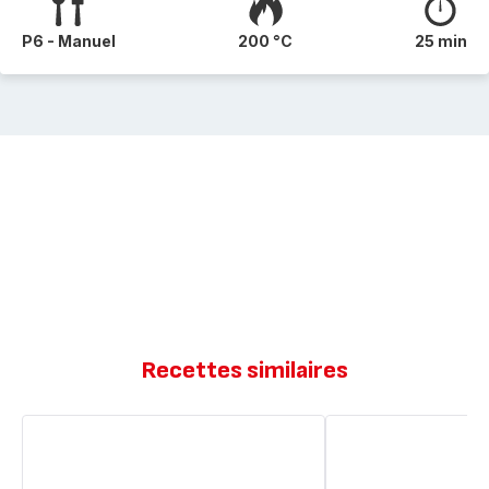
P6 - Manuel
200 °C
25 min
Recettes similaires
Cookies
Cookie
géant
géant
M&Ms
au