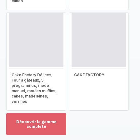
cakes
Cake Factory Délices,
CAKE FACTORY
Four à gâteaux, 5
programmes, mode
manuel, moules muffins,
cakes, madeleines,
verrines
Découvrir la gamme
complète
Voir
plus...