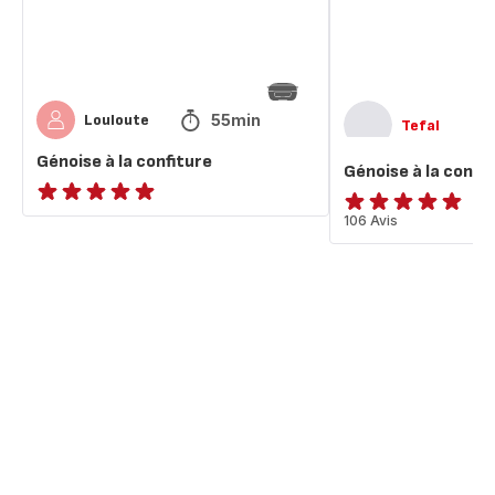
55min
Louloute
Tefal
Génoise à la confiture
Génoise à la confi
ratings.NaN
ratings.4.8
106 Avis