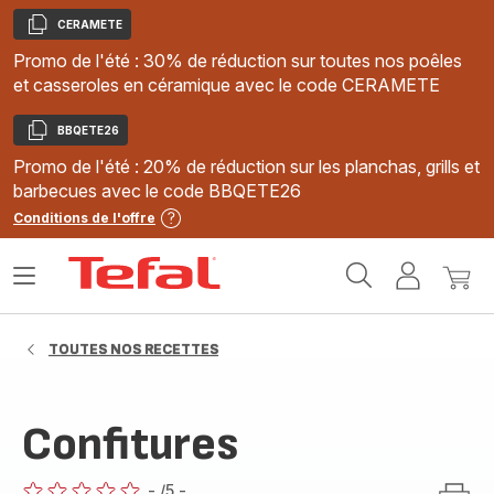
CERAMETE
Copier
Promo de l'été : 30% de réduction sur toutes nos poêles
et casseroles en céramique avec le code CERAMETE
BBQETE26
Copier
Promo de l'été : 20% de réduction sur les planchas, grills et
barbecues avec le code BBQETE26
Conditions de l'offre
Accueil
Ouvrir
Mon
Mon
Tefal
le
compte
panie
menu
TOUTES NOS RECETTES
Confitures
-
/5
-