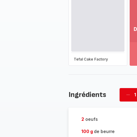
D
Vo
pl
-
Dé
Tefal Cake Factory
la
g
co
-
Ingrédients
1
Supp
four
2
oeufs
100 g
de beurre