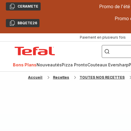
Promo de l'été
CERAMETE
Copier
Promo d
BBQETE26
Copier
Paiement en plusieurs fois
["Poêles
inox,
Accueil
Cake
Factory,
Tefal
Planchas,
Céramique..."]
Bons Plans
Nouveautés
Pizza Pronto
Couteaux Eversharp
P
Accueil
Recettes
TOUTES NOS RECETTES