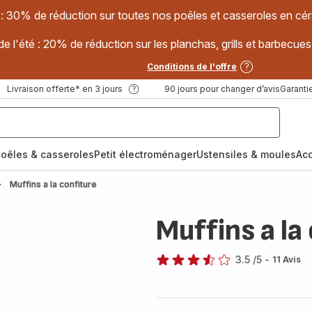
 : 30% de réduction sur toutes nos poêles et casseroles en
e l'été : 20% de réduction sur les planchas, grills et barbec
Conditions de l'offre
Livraison offerte* en 3 jours
90 jours pour changer d’avis
Garantie
oêles & casseroles
Petit électroménager
Ustensiles & moules
Ac
Muffins a la confiture
Muffins a la
3.5
/5
-
11 Avis
ratings.3.5