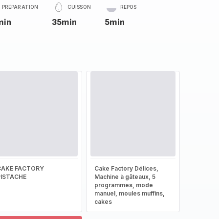
PRÉPARATION
CUISSON
REPOS
min
35min
5min
CAKE FACTORY
Cake Factory Délices,
PISTACHE
Machine à gâteaux, 5
programmes, mode
manuel, moules muffins,
cakes