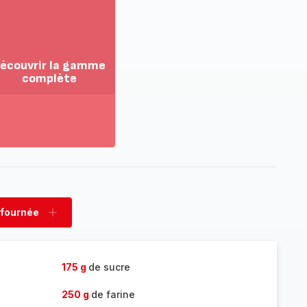
écouvrir la gamme
complète
ir
us...
couvrir
amme
mplète
 fournée
rimer
Ajouter
née
fournée
175 g
de sucre
250 g
de farine