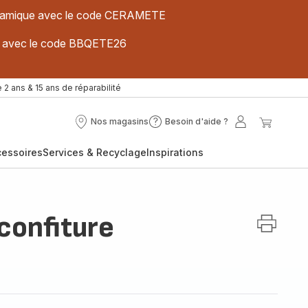
 céramique avec le code CERAMETE
ues avec le code BBQETE26
 2 ans & 15 ans de réparabilité
Nos magasins
Besoin d'aide ?
Nos
Besoin
Mon
Mon
magasins
d'aide
compte
panier
cessoires
Services & Recyclage
Inspirations
?
 confiture