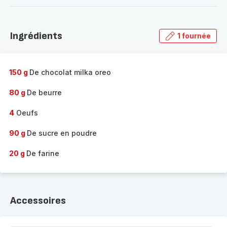
-
Découvrir
la
Ingrédients
1 fournée
gamme
complète
-
150 g
De chocolat milka oreo
80 g
De beurre
4
Oeufs
90 g
De sucre en poudre
20 g
De farine
Accessoires