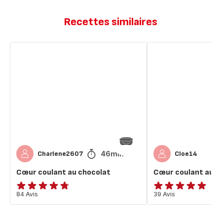
Recettes similaires
Cœur
Cœur
coulant
coulant
au
au
chocolat
chocolat
46min
Charlene2607
Cloe14
Cœur coulant au chocolat
Cœur coulant au c
ratings.4.7
84 Avis
ratings.4.9
39 Avis