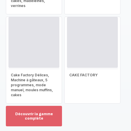
cakes, madeleines,
verrines
Cake Factory Délices,
CAKE FACTORY
Machine à gâteaux, 5
programmes, mode
manuel, moules muffins,
cakes
Découvrir la gamme
complète
Voir
plus...