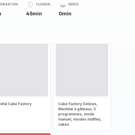
ÉPARATION
CUISSON
REPOS
n
45min
0min
efal Cake Factory
Cake Factory Délices,
Machine à gâteaux, 5
programmes, mode
manuel, moules muffins,
cakes