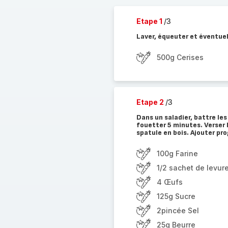
Etape 1
/3
Laver, équeuter et éventuel
500g Cerises
Etape 2
/3
Dans un saladier, battre les
fouetter 5 minutes. Verser l
spatule en bois. Ajouter pro
100g Farine
1/2 sachet de levur
4 Œufs
125g Sucre
2pincée Sel
25g Beurre