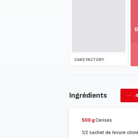
D
Vo
pl
-
Dé
CAKE FACTORY
la
g
co
-
Ingrédients
4
Supp
four
500 g
Cerises
1/2 sachet de levure chim