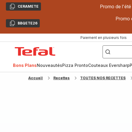
Promo de l'été
CERAMETE
Copier
Promo d
BBQETE26
Copier
Paiement en plusieurs fois
["Poêles
inox,
Accueil
Cake
Factory,
Tefal
Planchas,
Céramique..."]
Bons Plans
Nouveautés
Pizza Pronto
Couteaux Eversharp
P
Accueil
Recettes
TOUTES NOS RECETTES