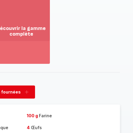
écouvrir la gamme
complète
ir
us...
couvrir
amme
mplète
 fournées
rimer
Ajouter
nées
fournées
100 g
Farine
ique
4
Œufs