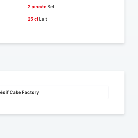
2 pincée
Sel
25 cl
Lait
ésif Cake Factory