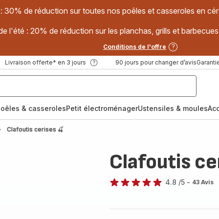
 : 30% de réduction sur toutes nos poêles et casseroles en
e l'été : 20% de réduction sur les planchas, grills et barbec
Conditions de l'offre
Livraison offerte* en 3 jours
90 jours pour changer d’avis
Garantie
oêles & casseroles
Petit électroménager
Ustensiles & moules
Ac
Clafoutis cerises 🍒
Clafoutis ce
4.8
/5
-
43 Avis
ratings.4.8