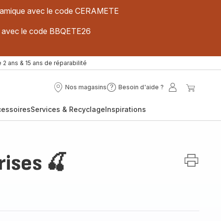
 céramique avec le code CERAMETE
ues avec le code BBQETE26
 2 ans & 15 ans de réparabilité
Nos magasins
Besoin d'aide ?
Nos
Besoin
Mon
Mon
magasins
d'aide
compte
panier
cessoires
Services & Recyclage
Inspirations
?
rises 🍒