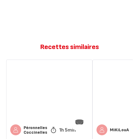
Recettes similaires
Clafoutis
Clafoutis
aux
aux
cerises
cerises
Péronnelles
1h 5min
MiKiLouA
Coccinelles