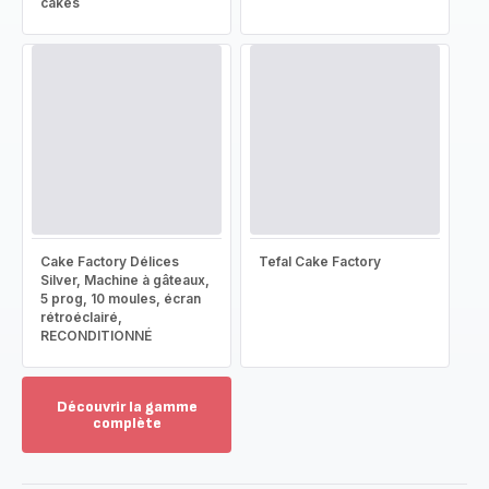
cakes
Cake Factory Délices
Tefal Cake Factory
Silver, Machine à gâteaux,
5 prog, 10 moules, écran
rétroéclairé,
RECONDITIONNÉ
Découvrir la gamme
complète
Voir
plus...
-