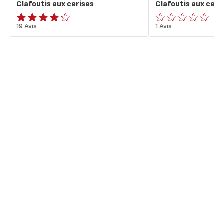
Clafoutis aux cerises
Clafoutis aux ceri
ratings.4.2
19 Avis
ratings.0
1 Avis