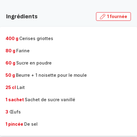
Découvrir
la
Ingrédients
1 fournée
gamme
complète
-
400 g
Cerises griottes
80 g
Farine
60 g
Sucre en poudre
50 g
Beurre + 1 noisette pour le moule
25 cl
Lait
1 sachet
Sachet de sucre vanillé
3
Œufs
1 pincée
De sel