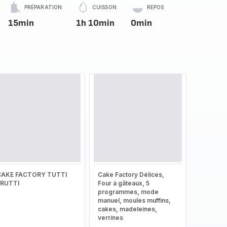
PRÉPARATION
CUISSON
REPOS
15min
1h 10min
0min
CAKE FACTORY TUTTI
Cake Factory Délices,
FRUTTI
Four à gâteaux, 5
programmes, mode
manuel, moules muffins,
cakes, madeleines,
verrines