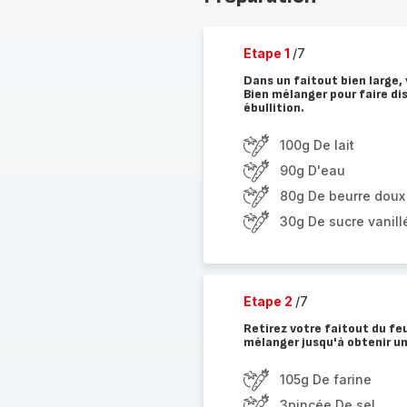
Etape 1
/7
Dans un faitout bien large, v
Bien mélanger pour faire di
ébullition.
100g De lait
90g D'eau
80g De beurre doux
30g De sucre vanill
Etape 2
/7
Retirez votre faitout du feu
mélanger jusqu'à obtenir un
105g De farine
3pincée De sel