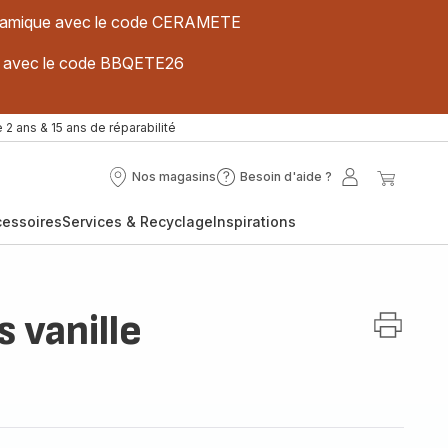
 céramique avec le code CERAMETE
ues avec le code BBQETE26
 2 ans & 15 ans de réparabilité
Nos magasins
Besoin d'aide ?
Nos
Besoin
Mon
Mon
magasins
d'aide
compte
panier
cessoires
Services & Recyclage
Inspirations
?
 vanille