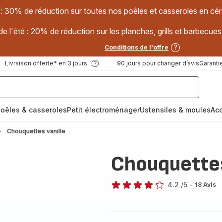
 : 30% de réduction sur toutes nos poêles et casseroles en
e l'été : 20% de réduction sur les planchas, grills et barbec
Conditions de l'offre
Livraison offerte* en 3 jours
90 jours pour changer d’avis
Garantie
oêles & casseroles
Petit électroménager
Ustensiles & moules
Ac
Chouquettes vanille
Chouquettes
4.2
/5
-
18 Avis
ratings.4.2