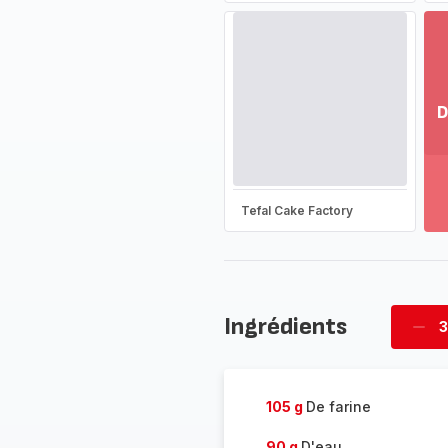
D
Vo
pl
-
Dé
Tefal Cake Factory
la
g
co
-
Ingrédients
3
Supp
four
105 g
De farine
90 g
D'eau