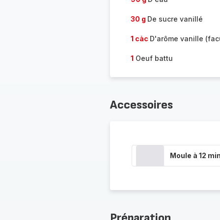
30 g
De sucre vanillé
1 càc
D'arôme vanille (facu
1
Oeuf battu
Accessoires
Moule à 12 min
Préparation