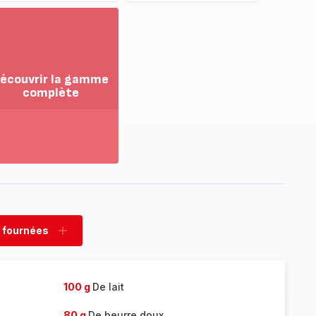
écouvrir la gamme
complète
ir
us...
couvrir
amme
mplète
 fournées
rimer
Ajouter
nées
fournées
100 g
De lait
80 g
De beurre doux