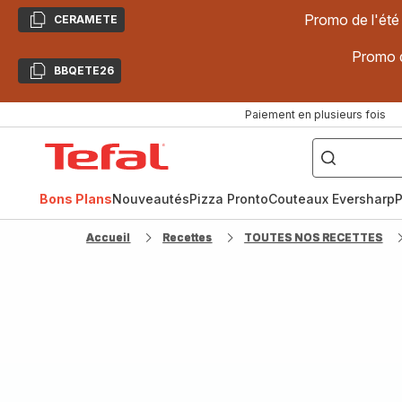
Promo de l'été
CERAMETE
Copier
Promo d
BBQETE26
Copier
Paiement en plusieurs fois
["Poêles
inox,
Accueil
Cake
Factory,
Tefal
Planchas,
Céramique..."]
Bons Plans
Nouveautés
Pizza Pronto
Couteaux Eversharp
P
Accueil
Recettes
TOUTES NOS RECETTES