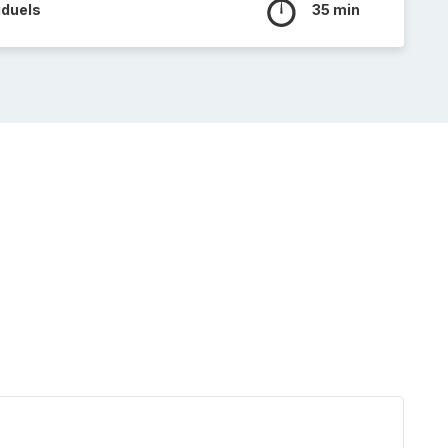
iduels
35 min
Chouq