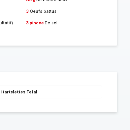
3
Oeufs battus
ltatif)
3 pincée
De sel
i tartelettes Tefal