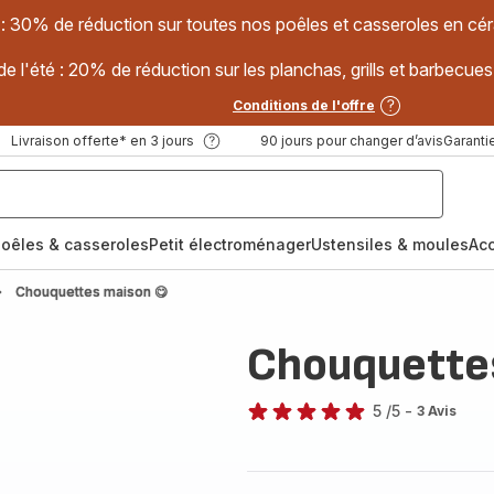
 : 30% de réduction sur toutes nos poêles et casseroles en
e l'été : 20% de réduction sur les planchas, grills et barbec
Conditions de l'offre
Livraison offerte* en 3 jours
90 jours pour changer d’avis
Garantie
oêles & casseroles
Petit électroménager
Ustensiles & moules
Ac
Chouquettes maison 😋
Chouquette
5
/5
-
3 Avis
Avis
5
étoiles