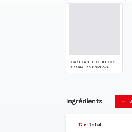
CAKE FACTORY DELICES
Set moules CreaBake
Ingrédients
3
Supp
four
12 cl
De lait