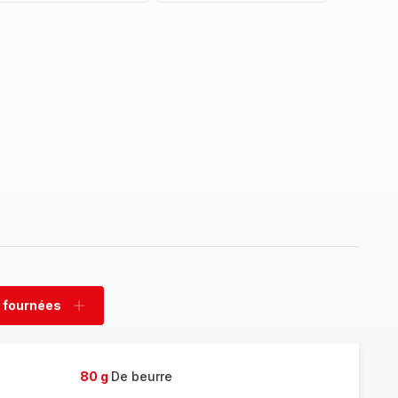
 fournées
rimer
Ajouter
nées
fournées
80 g
De beurre