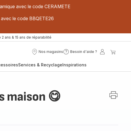
 céramique avec le code CERAMETE
ues avec le code BBQETE26
 2 ans & 15 ans de réparabilité
Nos magasins
Besoin d'aide ?
Nos
Besoin
Mon
Mon
magasins
d'aide
compte
panier
cessoires
Services & Recyclage
Inspirations
?
s maison 😋