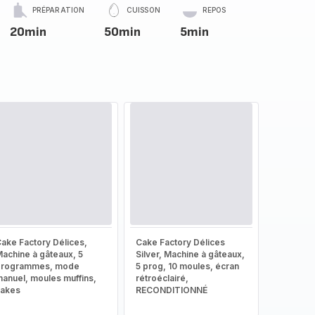
PRÉPARATION
CUISSON
REPOS
20min
50min
5min
ake Factory Délices,
Cake Factory Délices
achine à gâteaux, 5
Silver, Machine à gâteaux,
programmes, mode
5 prog, 10 moules, écran
anuel, moules muffins,
rétroéclairé,
cakes
RECONDITIONNÉ