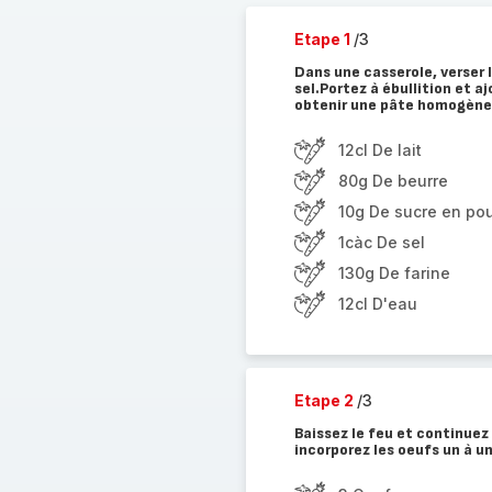
Etape 1
/3
Dans une casserole, verser le
sel.Portez à ébullition et a
obtenir une pâte homogène
12cl De lait
80g De beurre
10g De sucre en po
1càc De sel
130g De farine
12cl D'eau
Etape 2
/3
Baissez le feu et continuez
incorporez les oeufs un à un