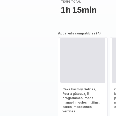
(moyenne)
TEMPS TOTAL
1h 15min
Appareils compatibles (4)
Cake Factory Délices,
C
Four à gâteaux, 5
M
programmes, mode
manuel, moules muffins,
m
cakes, madeleines,
verrines