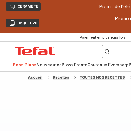
Promo de l'été
CERAMETE
Copier
Promo d
BBQETE26
Copier
Paiement en plusieurs fois
["Poêles
inox,
Accueil
Cake
Factory,
Tefal
Planchas,
Céramique..."]
Bons Plans
Nouveautés
Pizza Pronto
Couteaux Eversharp
P
Accueil
Recettes
TOUTES NOS RECETTES