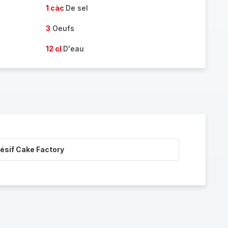
1 càc
De sel
3
Oeufs
12 cl
D'eau
ésif Cake Factory