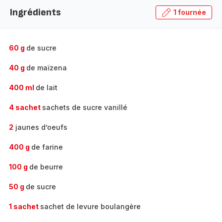
la
Ingrédients
1 fournée
gamme
complète
-
60 g
de sucre
40 g
de maïzena
400 ml
de lait
4 sachet
sachets de sucre vanillé
2
jaunes d’oeufs
400 g
de farine
100 g
de beurre
50 g
de sucre
1 sachet
sachet de levure boulangère