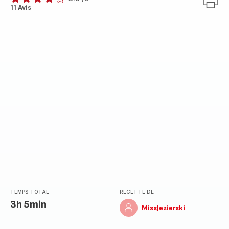
ratings.3.9
11 Avis
TEMPS TOTAL
RECETTE DE
3h 5min
MissJezierski