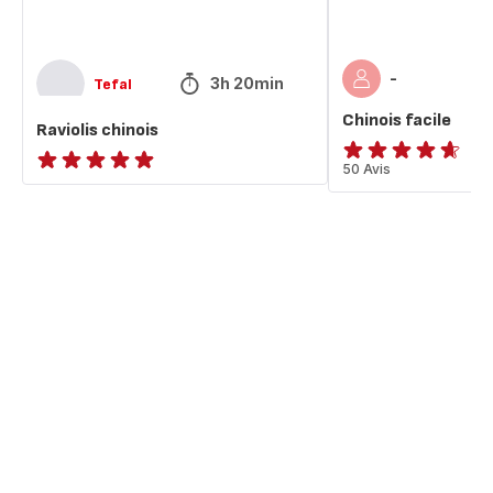
-
3h 20min
Tefal
Chinois facile
Raviolis chinois
ratings.4.6
50 Avis
ratings.NaN