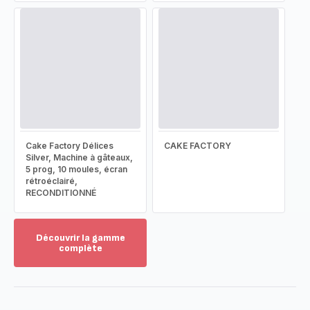
Cake Factory Délices
CAKE FACTORY
Silver, Machine à gâteaux,
5 prog, 10 moules, écran
rétroéclairé,
RECONDITIONNÉ
Découvrir la gamme
complète
Voir
plus...
-
Découvrir