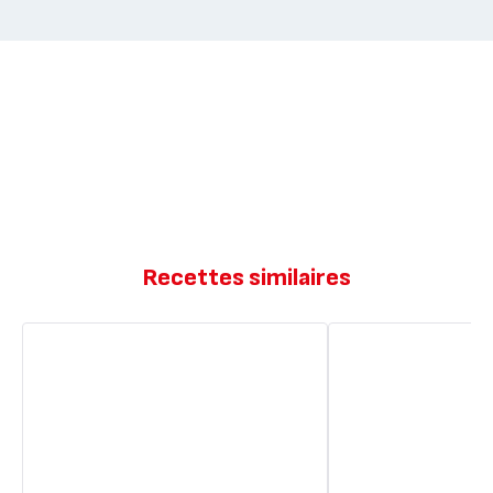
Recettes similaires
Raviolis
Chinois
chinois
facile