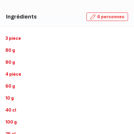
Ingrédients
6 personnes
3 pièce
80 g
80 g
4 pièce
60 g
10 g
40 cl
100 g
25 cl