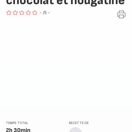
chocolat et nougatine
-
/5
-
ratings.0
TEMPS TOTAL
RECETTE DE
2h 30min