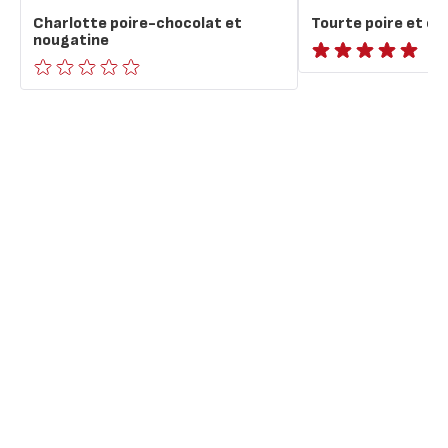
Charlotte poire-chocolat et
Tourte poire et ch
nougatine
ratings.NaN
ratings.0