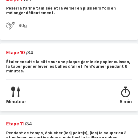
Peser la farine tamisée et la verser en plusieurs fois en
mélanger délicatement.
80g
Etape 10
/34
Étaler ensuite la pâte sur une plaque garnie de papier cuisson,
la taper pour enlever les bulles d'air et l'enfourner pendant 6
minutes.
Minuteur
6 min
Etape 11
/34
Pendant ce temps, éplucher (les) poire(s), (les) la couper en 2
et enlever les parties dures, puis (les) la tailler en cubes