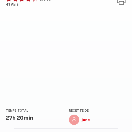
ratings.3.9
41 Avis
TEMPS TOTAL
RECETTE DE
27h 20min
jane