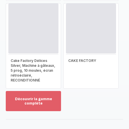
Cake Factory Délices
CAKE FACTORY
Silver, Machine à gâteaux,
5 prog, 10 moules, écran
rétroéclairé,
RECONDITIONNÉ
Découvrir la gamme
complète
Voir
plus...
-
Découvrir