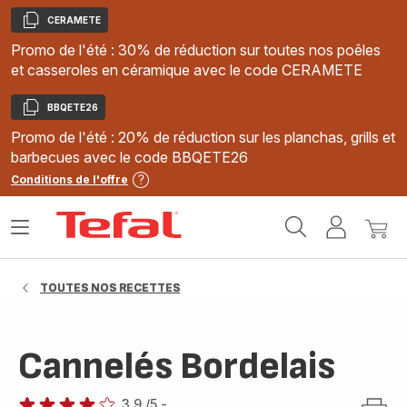
CERAMETE
Copier
Promo de l'été : 30% de réduction sur toutes nos poêles
et casseroles en céramique avec le code CERAMETE
BBQETE26
Copier
Promo de l'été : 20% de réduction sur les planchas, grills et
barbecues avec le code BBQETE26
Conditions de l'offre
Accueil
Ouvrir
Mon
Mon
Tefal
le
compte
panie
menu
TOUTES NOS RECETTES
Cannelés Bordelais
3.9
/5
-