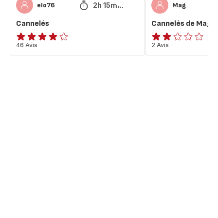
2h 15min
elo76
Mag
Cannelés
Cannelés de Mag
ratings.4.1
46 Avis
Avis
2 Avis
2
étoiles
(moyenne)