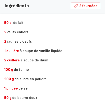
la
Ingrédients
2 fournées
gamme
complète
-
50 cl
de lait
2
œufs entiers
2
jaunes d’oeufs
1 cuillère
à soupe de vanille liquide
2 cuillère
à soupe de rhum
100 g
de farine
200 g
de sucre en poudre
1 pincée
de sel
50 g
de beurre doux