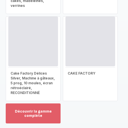
cakes, madeleines,
verrines
Cake Factory Délices
CAKE FACTORY
Silver, Machine à gâteaux,
5 prog, 10 moules, écran
rétroéclairé,
RECONDITIONNÉ
Découvrir la gamme
complète
Voir
plus...