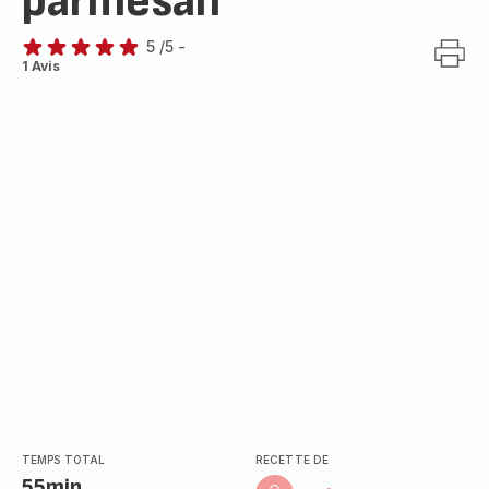
parmesan
5
/5
-
Avis
1 Avis
5
étoiles
(moyenne)
TEMPS TOTAL
RECETTE DE
55min