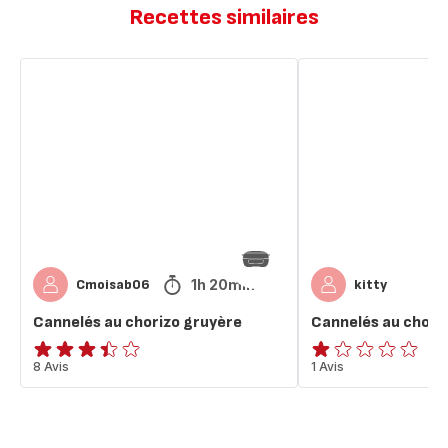
Recettes similaires
Cannelés
Cannelés
au
au
chorizo
chocolat
gruyère
noir
1h 20min
Cmoisab06
kitty
Cannelés au chorizo gruyère
Cannelés au chocol
ratings.3.4
8 Avis
Avis
1 Avis
1
étoile
(moyenne)