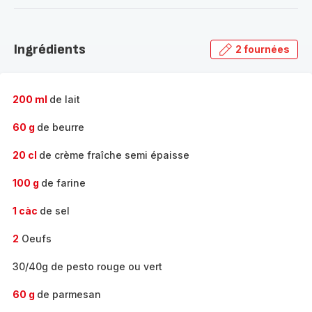
-
Découvrir
la
Ingrédients
2 fournées
gamme
complète
-
200 ml
de lait
60 g
de beurre
20 cl
de crème fraîche semi épaisse
100 g
de farine
1 càc
de sel
2
Oeufs
30/40g de pesto rouge ou vert
60 g
de parmesan