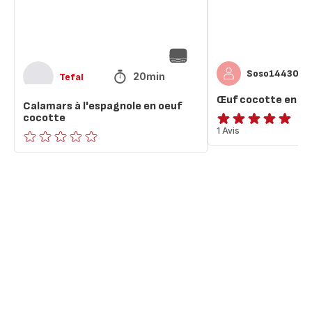
Soso14430
20min
Tefal
Œuf cocotte en c
Calamars à l'espagnole en oeuf
cocotte
Avis
1 Avis
5
ratings.0
étoiles
(moyenne)