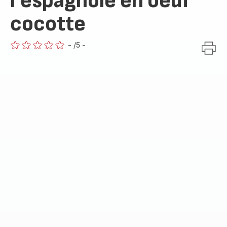
l'espagnole en oeuf
cocotte
-
/5
-
ratings.0