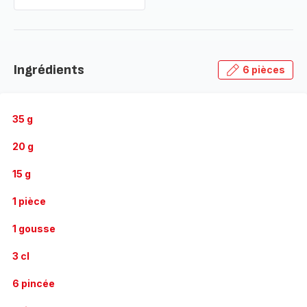
Ingrédients
6 pièces
35 g
20 g
15 g
1 pièce
1 gousse
3 cl
6 pincée