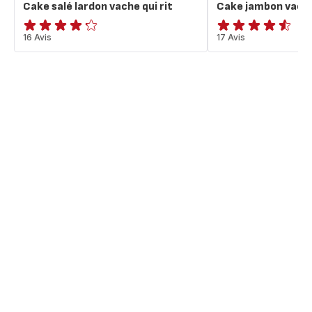
Cake salé lardon vache qui rit
Cake jambon vache 
ratings.4.2
16 Avis
ratings.4.5
17 Avis