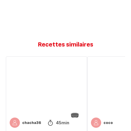
Recettes similaires
Cake
Cake
salé
jambon
lardon
vache
vache
qui
qui
rit
rit
45min
chacha36
coco