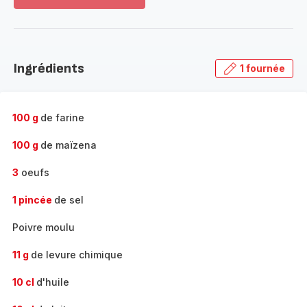
Voir
plus...
-
Découvrir
la
Ingrédients
1 fournée
gamme
complète
-
100 g
de farine
100 g
de maïzena
3
oeufs
1 pincée
de sel
Poivre moulu
11 g
de levure chimique
10 cl
d'huile